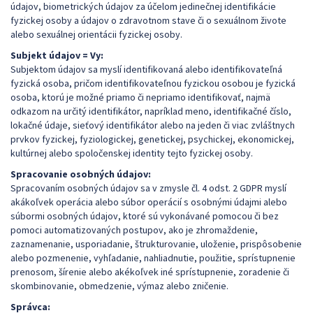
údajov, biometrických údajov za účelom jedinečnej identifikácie
fyzickej osoby a údajov o zdravotnom stave či o sexuálnom živote
alebo sexuálnej orientácii fyzickej osoby.
Subjekt údajov = Vy:
Subjektom údajov sa myslí identifikovaná alebo identifikovateľná
fyzická osoba, pričom identifikovateľnou fyzickou osobou je fyzická
osoba, ktorú je možné priamo či nepriamo identifikovať, najmä
odkazom na určitý identifikátor, napríklad meno, identifikačné číslo,
lokačné údaje, sieťový identifikátor alebo na jeden či viac zvláštnych
prvkov fyzickej, fyziologickej, genetickej, psychickej, ekonomickej,
kultúrnej alebo spoločenskej identity tejto fyzickej osoby.
Spracovanie osobných údajov:
Spracovaním osobných údajov sa v zmysle čl. 4 odst. 2 GDPR myslí
akákoľvek operácia alebo súbor operácií s osobnými údajmi alebo
súbormi osobných údajov, ktoré sú vykonávané pomocou či bez
pomoci automatizovaných postupov, ako je zhromaždenie,
zaznamenanie, usporiadanie, štrukturovanie, uloženie, prispôsobenie
alebo pozmenenie, vyhľadanie, nahliadnutie, použitie, sprístupnenie
prenosom, šírenie alebo akékoľvek iné sprístupnenie, zoradenie či
skombinovanie, obmedzenie, výmaz alebo zničenie.
Správca: