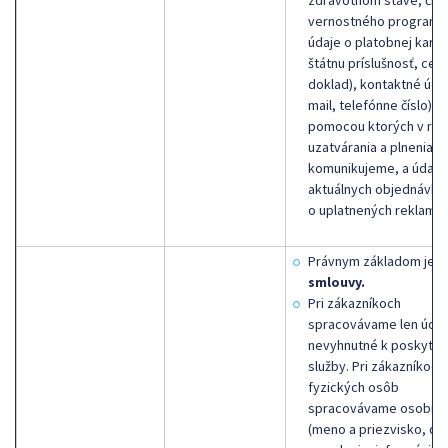
zdravotnom stave, čísl
vernostného programu
údaje o platobnej karte
štátnu príslušnosť, ces
doklad), kontaktné údaj
mail, telefónne číslo),
pomocou ktorých v rám
uzatvárania a plnenia z
komunikujeme, a údaje
aktuálnych objednávka
o uplatnených reklamác
Právnym základom je
p
smlouvy.
Pri zákazníkoch
spracovávame len údaj
nevyhnutné k poskytnu
služby. Pri zákazníkoch
fyzických osôb
spracovávame osobné 
(meno a priezvisko, dá