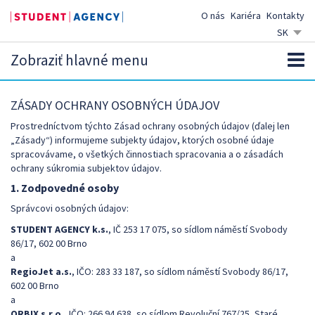
O nás
Kariéra
Kontakty
SK
CZ
Zobraziť hlavné menu
EN
DE
ZÁSADY OCHRANY OSOBNÝCH ÚDAJOV
Prostredníctvom týchto Zásad ochrany osobných údajov (ďalej len
„Zásady“) informujeme subjekty údajov, ktorých osobné údaje
spracovávame, o všetkých činnostiach spracovania a o zásadách
ochrany súkromia subjektov údajov.
1. Zodpovedné osoby
Správcovi osobných údajov:
STUDENT AGENCY k.s.
, IČ 253 17 075, so sídlom náměstí Svobody
86/17, 602 00 Brno
a
RegioJet a.s.
, IČO: 283 33 187, so sídlom náměstí Svobody 86/17,
602 00 Brno
a
ORBIX s.r.o.
, IČO: 266 94 638, so sídlom Revoluční 767/25, Staré