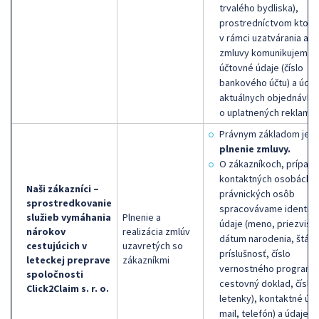
trvalého bydliska),
prostredníctvom ktorý
v rámci uzatvárania a p
zmluvy komunikujeme,
účtovné údaje (číslo
bankového účtu) a údaj
aktuálnych objednávka
o uplatnených reklamác
Právnym základom je
plnenie zmluvy.
O zákazníkoch, prípad
kontaktných osobách
Naši zákazníci –
právnických osôb
sprostredkovanie
spracovávame identifi
služieb vymáhania
Plnenie a
údaje (meno, priezvisk
nárokov
realizácia zmlúv
dátum narodenia, štátn
cestujúcich v
uzavretých so
príslušnosť, číslo
leteckej preprave
zákazníkmi
vernostného programu
spoločnosti
cestovný doklad, číslo
Click2Claim s. r. o.
letenky), kontaktné úda
mail, telefón) a údaje o