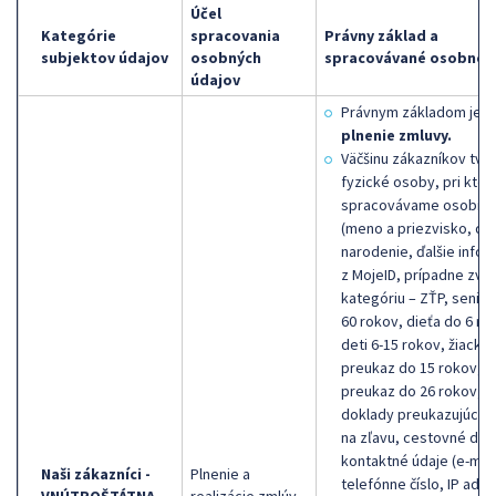
Účel
Kategórie
spracovania
Právny základ a
subjektov údajov
osobných
spracovávané osobné 
údajov
Právnym základom je
plnenie zmluvy.
Väčšinu zákazníkov tvor
fyzické osoby, pri ktor
spracovávame osobné 
(meno a priezvisko, dá
narodenie, ďalšie infor
z MojeID, prípadne zvlá
kategóriu – ZŤP, senior
60 rokov, dieťa do 6 ro
deti 6-15 rokov, žiacky
preukaz do 15 rokov, ž
preukaz do 26 rokov,
doklady preukazujúce 
na zľavu, cestovné dok
kontaktné údaje (e-mail
Naši zákazníci -
Plnenie a
telefónne číslo, IP adre