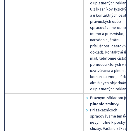
o uplatnených reklamác
U zákazníkov fyzickýc
a u kontaktných osôb
právnických osôb
spracovávame osobné 
(meno a priezvisko, dá
narodenia, štátnu
príslušnosť, cestovný
doklad), kontaktné údaj
mail, telefónne číslo),
pomocou ktorých v rám
uzatvárania a plnenia z
komunikujeme, a údaje
aktuálnych objednávka
o uplatnených reklamác
Právnym základom je
plnenie zmluvy.
Pri zákazníkoch
spracovávame len údaj
nevyhnutné k poskytnu
služby. Väčšinu zákazní