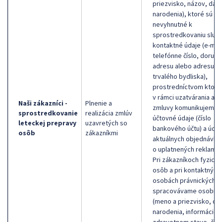
priezvisko, názov, dát
narodenia), ktoré sú
nevyhnutné k
sprostredkovaniu služb
kontaktné údaje (e-mail
telefónne číslo, doručo
adresu alebo adresu
trvalého bydliska),
prostredníctvom ktorý
v rámci uzatvárania a p
Naši zákazníci -
Plnenie a
zmluvy komunikujeme,
sprostredkovanie
realizácia zmlúv
účtovné údaje (číslo
leteckej prepravy
uzavretých so
bankového účtu) a údaj
osôb
zákazníkmi
aktuálnych objednávka
o uplatnených reklamác
Pri zákazníkoch fyzick
osôb a pri kontaktných
osobách právnických 
spracovávame osobné 
(meno a priezvisko, dá
narodenia, informácie 