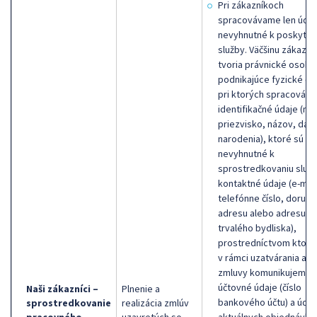
Pri zákazníkoch
spracovávame len údaj
nevyhnutné k poskytnu
služby. Väčšinu zákazní
tvoria právnické osoby
podnikajúce fyzické os
pri ktorých spracováv
identifikačné údaje (me
priezvisko, názov, dát
narodenia), ktoré sú
nevyhnutné k
sprostredkovaniu služb
kontaktné údaje (e-mail
telefónne číslo, doručo
adresu alebo adresu
trvalého bydliska),
prostredníctvom ktorý
v rámci uzatvárania a p
zmluvy komunikujeme,
účtovné údaje (číslo
Naši zákazníci –
Plnenie a
bankového účtu) a údaj
sprostredkovanie
realizácia zmlúv