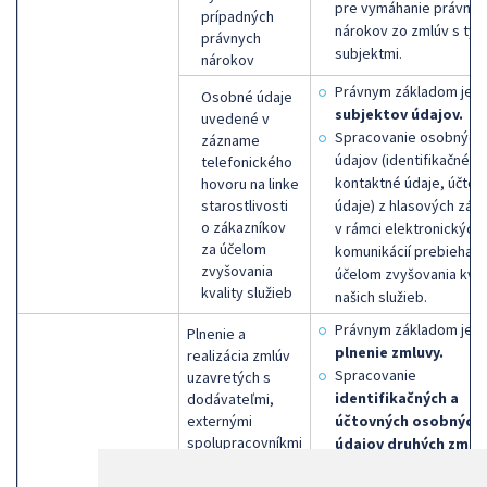
pre vymáhanie právnyc
prípadných
nárokov zo zmlúv s tým
právnych
subjektmi.
nárokov
Právnym základom je
s
Osobné údaje
subjektov údajov.
uvedené v
Spracovanie osobných
zázname
údajov (identifikačné ú
telefonického
kontaktné údaje, účtov
hovoru na linke
starostlivosti
údaje) z hlasových zá
o zákazníkov
v rámci elektronických
za účelom
komunikácií prebieha z
zvyšovania
účelom zvyšovania kval
kvality služieb
našich služieb.
Právnym základom je
Plnenie a
plnenie zmluvy.
realizácia zmlúv
Spracovanie
uzavretých s
identifikačných a
dodávateľmi,
externými
účtovných osobných
spolupracovníkmi
údajov druhých zmlu
a veriteľmi,
strán
je nevyhnutné p
vymáhanie