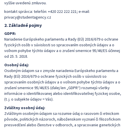
vyššie uvedenú zmluvou.
kontakt správca: telefón: +420 222 222 221; e-mail:
privacy@studentagency.cz
2. Základné pojmy
GDPR:
Nariadenie Európskeho parlamentu a Rady (EÚ) 2016/679 o ochrane
fyzických osôb v súvislosti so spracovaním osobných údajov a o
voľnom pohybe týchto údajov a o zrušení smernice 95/46/ES účinnej
od 25. 5. 2018.
Osobný údaj:
Osobným údajom sa v zmysle nariadenia Európskeho parlamentu a
Rady (EÚ) 2016/679 o ochrane fyzických osôb v súvislosti so
spracovaním osobných údajov a o voľnom pohybe týchto údajov a o
zrušení smernice 95/46/ES (ďalej len „GDPR“) rozumejú všetky
informácie o identifikovanej alebo identifikovateľnej fyzickej osobe,
(t. j. o subjekte údajov = Vás).
Zvláštny osobný údaj:
Zvláštnym osobným údajom sa rozumie údaj o rasovom či etnickom
pôvode, politických názoroch, náboženskom vyznaní či filozofickom
presvedčení alebo členstve v odboroch, a spracovanie genetických