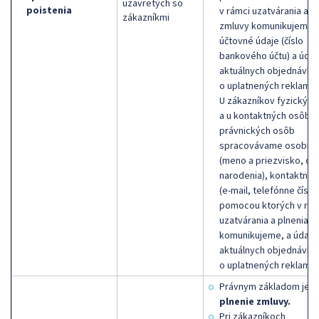
uzavretých so
poistenia
v rámci uzatvárania a p
zákazníkmi
zmluvy komunikujeme,
účtovné údaje (číslo
bankového účtu) a údaj
aktuálnych objednávka
o uplatnených reklamác
U zákazníkov fyzickýc
a u kontaktných osôb
právnických osôb
spracovávame osobné 
(meno a priezvisko, dá
narodenia), kontaktné 
(e-mail, telefónne číslo)
pomocou ktorých v rám
uzatvárania a plnenia z
komunikujeme, a údaje
aktuálnych objednávka
o uplatnených reklamác
Právnym základom je
plnenie zmluvy.
Pri zákazníkoch