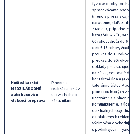
fyzické osoby, pri ktor
spracovávame osobné 
(meno a priezvisko, dá
narodenie, ďalšie infor
z MojeID, prípadne zvlá
kategóriu – ZŤP, senior
60 rokov, dieťa do 6 ro
deti 6-15 rokov, žiacky
preukaz do 15 rokov, ž
preukaz do 26 rokov,
doklady preukazujúce 
na zľavu, cestovné dok
kontaktné údaje (e-mail
Naši zákazníci -
Plnenie a
telefónne číslo, IP adre
MEDZINÁRODNÉ
realizácia zmlúv
pomocou ktorých v rám
autobusová a
uzavretých so
uzatvárania a plnenia z
vlaková preprava
zákazníkmi
komunikujeme, a údaje
o aktuálnych objednáv
o uplatnených reklamác
Výnimočne obchoduje
s podnikajúcimi fyzický