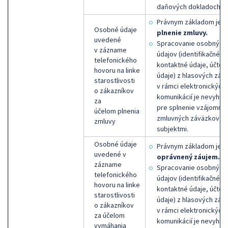
daňových dokladoch.
Právnym základom je
Osobné údaje
plnenie zmluvy.
uvedené
Spracovanie osobných
v zázname
údajov (identifikačné ú
telefonického
kontaktné údaje, účtov
hovoru na linke
údaje) z hlasových zá
starostlivosti
v rámci elektronických
o zákazníkov
komunikácií je nevyhnu
za
pre splnenie vzájomný
účelom plnenia
zmluvných záväzkov s 
zmluvy
subjektmi.
Osobné údaje
Právnym základom je
n
uvedené v
oprávnený záujem.
zázname
Spracovanie osobných
telefonického
údajov (identifikačné ú
hovoru na linke
kontaktné údaje, účtov
starostlivosti
údaje) z hlasových zá
o zákazníkov
v rámci elektronických
za účelom
komunikácií je nevyhnu
vymáhania