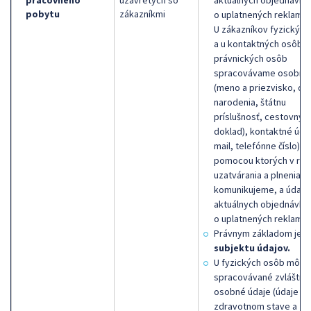
pracovného
uzavretých so
aktuálnych objednávka
pobytu
zákazníkmi
o uplatnených reklamác
U zákazníkov fyzickýc
a u kontaktných osôb
právnických osôb
spracovávame osobné 
(meno a priezvisko, dá
narodenia, štátnu
príslušnosť, cestovný
doklad), kontaktné údaj
mail, telefónne číslo),
pomocou ktorých v rám
uzatvárania a plnenia z
komunikujeme, a údaje
aktuálnych objednávka
o uplatnených reklamác
Právnym základom je
s
subjektu údajov.
U fyzických osôb môžu
spracovávané zvláštne
osobné údaje (údaje o
zdravotnom stave a