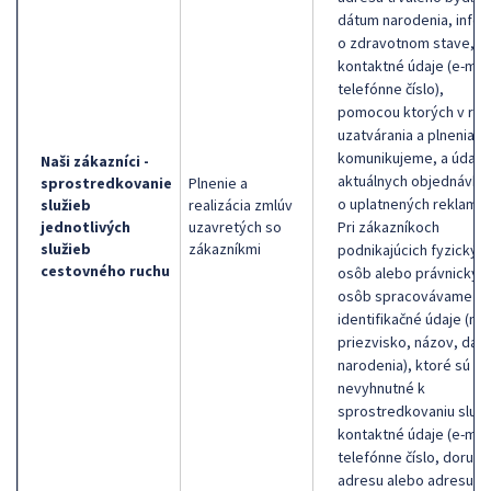
dátum narodenia, info
o zdravotnom stave,
kontaktné údaje (e-mail
telefónne číslo),
pomocou ktorých v rám
uzatvárania a plnenia z
komunikujeme, a údaje
Naši zákazníci -
aktuálnych objednávka
sprostredkovanie
Plnenie a
o uplatnených reklamác
služieb
realizácia zmlúv
jednotlivých
uzavretých so
Pri zákazníkoch
služieb
zákazníkmi
podnikajúcich fyzickýc
cestovného ruchu
osôb alebo právnickýc
osôb spracovávame
identifikačné údaje (me
priezvisko, názov, dát
narodenia), ktoré sú kt
nevyhnutné k
sprostredkovaniu služb
kontaktné údaje (e-mail
telefónne číslo, doručo
adresu alebo adresu