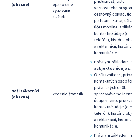
príslušnosť, číslo
(obecne)
opakované
vernostného programu
využívanie
cestovný doklad, údaje
služieb
platobnej karte, užívat
účet mobilnej aplikácie)
kontaktné údaje (e-mail
telefón), históriu obje
a reklamácií, históriu
komunikácie.
Právnym základom je
s
subjektov údajov.
.
O zákazníkoch, prípad
kontaktných osobách
právnických osôb
Naši zákazníci
Vedenie štatistík
spracovávame identifi
(obecne)
údaje (meno, priezvisko
kontaktné údaje (e-mail
telefón), históriu obje
a reklamácií, históriu
komunikácie.
Právnym základom je
n