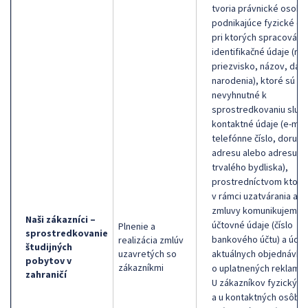
tvoria právnické osoby
podnikajúce fyzické os
pri ktorých spracováv
identifikačné údaje (me
priezvisko, názov, dát
narodenia), ktoré sú
nevyhnutné k
sprostredkovaniu služb
kontaktné údaje (e-mail
telefónne číslo, doručo
adresu alebo adresu
trvalého bydliska),
prostredníctvom ktorý
v rámci uzatvárania a p
zmluvy komunikujeme,
Naši zákazníci –
účtovné údaje (číslo
Plnenie a
sprostredkovanie
bankového účtu) a údaj
realizácia zmlúv
študijných
uzavretých so
aktuálnych objednávka
pobytov v
zákazníkmi
o uplatnených reklamác
zahraničí
U zákazníkov fyzickýc
a u kontaktných osôb