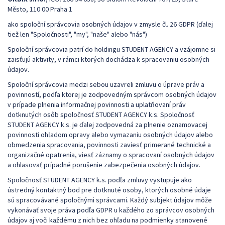
Město, 110 00 Praha 1
ako spoloční správcovia osobných údajov v zmysle čl. 26 GDPR (ďalej
tiež len "Spoločnosti", "my", "naše" alebo "nás")
Spoloční správcovia patrí do holdingu STUDENT AGENCY a vzájomne si
zaisťujú aktivity, v rámci ktorých dochádza k spracovaniu osobných
údajov.
Spoloční správcovia medzi sebou uzavreli zmluvu o úprave práv a
povinností, podľa ktorej je zodpovedným správcom osobných údajov
v prípade plnenia informačnej povinnosti a uplatňovaní práv
dotknutých osôb spoločnosť STUDENT AGENCY k.s. Spoločnosť
STUDENT AGENCY k.s. je ďalej zodpovedná za plnenie oznamovacej
povinnosti ohľadom opravy alebo vymazaniu osobných údajov alebo
obmedzenia spracovania, povinnosti zaviesť primerané technické a
organizačné opatrenia, viesť záznamy o spracovaní osobných údajov
a ohlasovať prípadné porušenie zabezpečenia osobných údajov.
Spoločnosť STUDENT AGENCY k.s. podľa zmluvy vystupuje ako
ústredný kontaktný bod pre dotknuté osoby, ktorých osobné údaje
sú spracovávané spoločnými správcami. Každý subjekt údajov môže
vykonávať svoje práva podľa GDPR u každého zo správcov osobných
údajov aj voči každému z nich bez ohľadu na podmienky stanovené