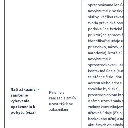
spracovávame len údaj
nevyhnutné k poskytnu
služby. Väčšinu zákazní
tvoria právnické osoby
podnikajúce fyzické os
pri ktorých spracováv
identifikačné údaje (me
priezvisko, názov, dát
narodenia), ktoré sú
nevyhnutné k
sprostredkovaniu služb
kontaktné údaje (e-mail
telefónne číslo, doručo
adresu alebo adresu
trvalého bydliska),
Naši zákazníci –
Plnenie a
prostredníctvom ktorý
zaistenie
realizácia zmlúv
vybavenia
v rámci uzatvárania a p
uzavretých so
oprávnenia k
zmluvy komunikujeme,
zákazníkmi
pobytu (víza)
účtovné údaje (číslo
bankového účtu) a údaj
aktuálnych objednávka