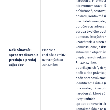
narodenia, informácie 
zdravotnom stave, štá
príslušnosť, cestovný
doklad), kontaktné údaj
mail, telefónne číslo,
doručovacia adresa al
adresa trvalého bydlisk
pomocou ktorých v rám
uzatvárania a plnenia z
komunikujeme, a údaje
Naši zákazníci –
Plnenie a
aktuálnych objednávka
sprostredkovanie
realizácia zmlúv
o uplatnených reklamác
predaja a predaj
uzavretých so
Pri zákazníkoch
zájazdov
zákazníkmi
podnikajúcich fyzickýc
osôb alebo právnickýc
osôb spracovávame
identifikačné údaje (me
priezvisko, názov, dát
narodenia), ktoré sú
nevyhnutné k
sprostredkovaniu služb
kontaktné údaje (e-mail