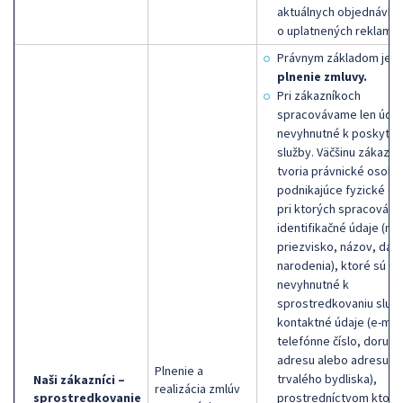
aktuálnych objednávka
o uplatnených reklamác
Právnym základom je
plnenie zmluvy.
Pri zákazníkoch
spracovávame len údaj
nevyhnutné k poskytnu
služby. Väčšinu zákazní
tvoria právnické osoby
podnikajúce fyzické os
pri ktorých spracováv
identifikačné údaje (me
priezvisko, názov, dát
narodenia), ktoré sú
nevyhnutné k
sprostredkovaniu služb
kontaktné údaje (e-mail
telefónne číslo, doručo
adresu alebo adresu
Plnenie a
trvalého bydliska),
Naši zákazníci –
realizácia zmlúv
sprostredkovanie
prostredníctvom ktorý