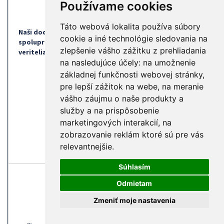
splnenie vzájomných
Používame cookies
pohľadávok
zmluvných záväzkov.
Táto webová lokalita používa súbory
Právnym základom je
n
Naši dodávatelia,
cookie a iné technológie sledovania na
oprávnený záujem.
spolupracovníci a
Zhromažďovanie
zlepšenie vášho zážitku z prehliadania
veritelia
identifikačných a
na nasledujúce účely:
na umožnenie
Uplatňovanie
účtovných údajov, o. i
základnej funkčnosti webovej stránky
,
nárokov
uskutočnených platb
pre lepší zážitok na webe
,
na meranie
zo zmluvných
je nevyhnutné pre
vzťahov po
vášho záujmu o naše produkty a
vybavovanie reklamácií
ukončení
služby a na prispôsobenie
vymáhanie pohľadávok
zmluvy
marketingových interakcií
,
na
iných zmluvných povinn
zo zmlúv uzavretých m
zobrazovanie reklám ktoré sú pre vás
nami a týmito subjektm
relevantnejšie
.
údajov.
Súhlasím
Šírení
obchodných
Odmietam
oznámení
Právnym základom je
s
Zmeniť moje nastavenia
v podobe
subjektov údajov.
odborných
Spracovanie osobných
informácií a