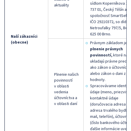
sídlom Koperníkova 15
aktuality
737 01, Český Těšín a
spoločnosť
SmartSelling
IČO 29210372, so dídlo
Netroufalky 797/5, Boh
625 00 Brno.
Naší zákazníci
(obecne)
Právnym základom je
plnenie právnych
povinností,
ktoré nám
ukladajú právne predpi
ako zákon o účtovníctv
alebo zákon o dani z pr
Plnenie našich
hodnoty.
povinností
Spracovávame identifi
v oblasti
vedenia
údaje (meno, priezvisko
účtovníctva a
kontaktné údaje
v oblasti daní
(doručovacia adresa al
adresa trvalého bydlisk
mail, telefón), účtovné
(číslo bankového účtu a
ďalšie informácie uved