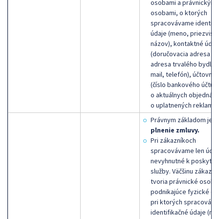
osobami a právnickými
osobami, o ktorých
spracovávame identifi
údaje (meno, priezvisk
názov), kontaktné údaj
(doručovacia adresa al
adresa trvalého bydlisk
mail, telefón), účtovné
(číslo bankového účtu),
o aktuálnych objednáv
o uplatnených reklamác
Právnym základom je
plnenie zmluvy.
Pri zákazníkoch
spracovávame len údaj
nevyhnutné k poskytnu
služby. Väčšinu zákazní
tvoria právnické osoby
podnikajúce fyzické os
pri ktorých spracováv
identifikačné údaje (me