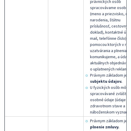
právnických osôb
spracovávame osobné 
(meno a priezvisko, dá
narodenia, štátnu
príslušnosť, cestovný
doklad), kontaktné údaj
mail, telefónne číslo),
pomocou ktorých v rám
uzatvárania a plnenia z
komunikujeme, a údaje
aktuálnych objednávka
o uplatnených reklamác
Právnym základom je
s
subjektu údajov.
U fyzických osôb môžu
spracovávané zvláštne
osobné údaje (údaje o
zdravotnom stave a
náboženskom vyznaní).
Právnym základom je
plnenie zmluvy.