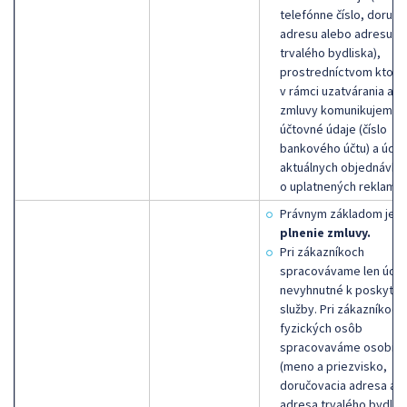
telefónne číslo, doručo
adresu alebo adresu
trvalého bydliska),
prostredníctvom ktorý
v rámci uzatvárania a p
zmluvy komunikujeme,
účtovné údaje (číslo
bankového účtu) a údaj
aktuálnych objednávka
o uplatnených reklamác
Právnym základom je
plnenie zmluvy.
Pri zákazníkoch
spracovávame len údaj
nevyhnutné k poskytnu
služby. Pri zákazníkoch
fyzických osôb
spracovaváme osobné 
(meno a priezvisko,
doručovacia adresa al
adresa trvalého bydlisk