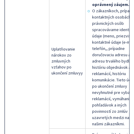
oprávnený záujem.
O zákazníkoch, prípad
kontaktných osobách
právnických osôb
spracovávame identifi
údaje (meno, priezvisko
kontaktné údaje (e-mail
telefón,, prípadne
Uplatňovanie
doručovaciu adresu al
nárokov zo
zmluvných
adresu trvalého bydlisk
vzťahov po
históriu objednávok a
ukončení zmluvyy
reklamácií, históriu
komunikácie. Tieto úda
po ukončení zmluvy
nevyhnutné pre vybavo
reklamácií, vymáhanie
pohľadávok a iných
povinností zo zmlúv
uzavretých medzi nami
našimi zákazníkmi.