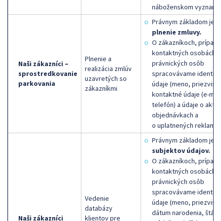
náboženskom vyznaní).
Právnym základom je
plnenie zmluvy.
O zákazníkoch, prípad
kontaktných osobách
Plnenie a
právnických osôb
Naši zákazníci –
realizácia zmlúv
sprostredkovanie
spracovávame identifi
uzavretých so
parkovania
údaje (meno, priezvisko
zákazníkmi
kontaktné údaje (e-mail
telefón) a údaje o aktu
objednávkach a
o uplatnených reklamác
Právnym základom je
s
subjektov údajov.
O zákazníkoch, prípad
kontaktných osobách
právnických osôb
spracovávame identifi
Vedenie
údaje (meno, priezvisk
databázy
dátum narodenia, štátn
Naši zákazníci
klientov pre