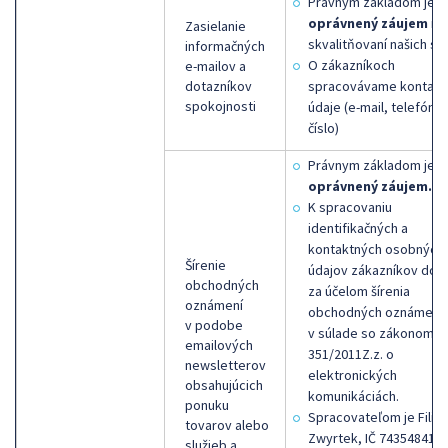
Právnym základom je
n
oprávnený záujem
na
Zasielanie
skvalitňovaní našich sl
informačných
O zákazníkoch
e-mailov a
dotazníkov
spracovávame kontakt
spokojnosti
údaje (e-mail, telefónn
číslo)
Právnym základom je
n
oprávnený záujem.
K spracovaniu
identifikačných a
kontaktných osobných
Šírenie
údajov zákazníkov doc
obchodných
za účelom šírenia
oznámení
obchodných oznámení
v podobe
v súlade so zákonom č.
emailových
351/2011Z.z. o
newsletterov
elektronických
obsahujúcich
komunikáciách.
ponuku
Spracovateľom je Filip
tovarov alebo
Zwyrtek, IČ 74354841, 
služieb a