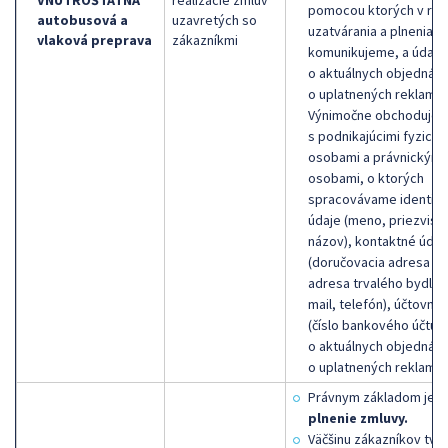
VNÚTROŠTÁTNA
realizácie zmlúv
pomocou ktorých v rám
autobusová a
uzavretých so
uzatvárania a plnenia z
vlaková preprava
zákazníkmi
komunikujeme, a údaje
o aktuálnych objednáv
o uplatnených reklamác
Výnimočne obchoduje
s podnikajúcimi fyzický
osobami a právnickými
osobami, o ktorých
spracovávame identifi
údaje (meno, priezvisk
názov), kontaktné údaj
(doručovacia adresa al
adresa trvalého bydlisk
mail, telefón), účtovné
(číslo bankového účtu),
o aktuálnych objednáv
o uplatnených reklamác
Právnym základom je
plnenie zmluvy.
Väčšinu zákazníkov tvor