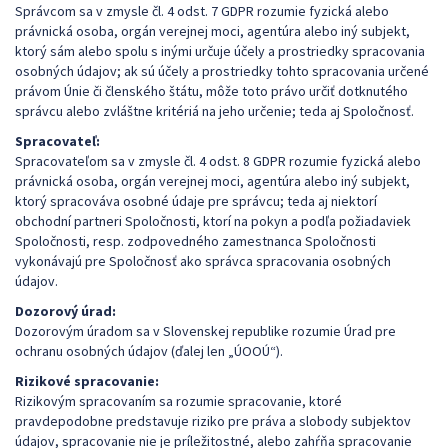
Správcom sa v zmysle čl. 4 odst. 7 GDPR rozumie fyzická alebo
právnická osoba, orgán verejnej moci, agentúra alebo iný subjekt,
ktorý sám alebo spolu s inými určuje účely a prostriedky spracovania
osobných údajov; ak sú účely a prostriedky tohto spracovania určené
právom Únie či členského štátu, môže toto právo určiť dotknutého
správcu alebo zvláštne kritériá na jeho určenie; teda aj Spoločnosť.
Spracovateľ:
Spracovateľom sa v zmysle čl. 4 odst. 8 GDPR rozumie fyzická alebo
právnická osoba, orgán verejnej moci, agentúra alebo iný subjekt,
ktorý spracováva osobné údaje pre správcu; teda aj niektorí
obchodní partneri Spoločnosti, ktorí na pokyn a podľa požiadaviek
Spoločnosti, resp. zodpovedného zamestnanca Spoločnosti
vykonávajú pre Spoločnosť ako správca spracovania osobných
údajov.
Dozorový úrad:
Dozorovým úradom sa v Slovenskej republike rozumie Úrad pre
ochranu osobných údajov (ďalej len „ÚOOÚ“).
Rizikové spracovanie:
Rizikovým spracovaním sa rozumie spracovanie, ktoré
pravdepodobne predstavuje riziko pre práva a slobody subjektov
údajov, spracovanie nie je príležitostné, alebo zahŕňa spracovanie