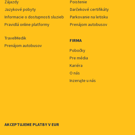
Zájazdy
Poistenie
Jazykové pobyty
Darčekové certifikáty
Informacie o dostupnosti sluzieb
Parkovanie na letisku
Pravidlá online platformy
Prenájom autobusov
TravelMedik
FIRMA
Prenájom autobusov
Pobočky
Pre média
Kariéra
O nás
Inzerujte u nás
AKCEPTUJEME PLATBY V EUR