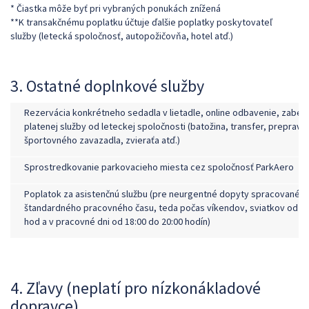
* Čiastka môže byť pri vybraných ponukách znížená
**K transakčnému poplatku účtuje ďalšie poplatky poskytovateľ
služby (letecká spoločnosť, autopožičovňa, hotel atď.)
3. Ostatné doplnkové služby
Rezervácia konkrétneho sedadla v lietadle, online odbavenie, zabe
platenej služby od leteckej spoločnosti (batožina, transfer, preprava
športovného zavazadla, zvieraťa atď.)
Sprostredkovanie parkovacieho miesta cez spoločnosť ParkAero
P
oplatok za asistenčnú službu (pre neurgentné dopyty spracované 
štandardného pracovného času, teda počas víkendov, sviatkov od 08
hod a v pracovné dni od 18:00 do 20:00 hodín)
4. Zľavy (neplatí pro nízkonákladové
dopravce)