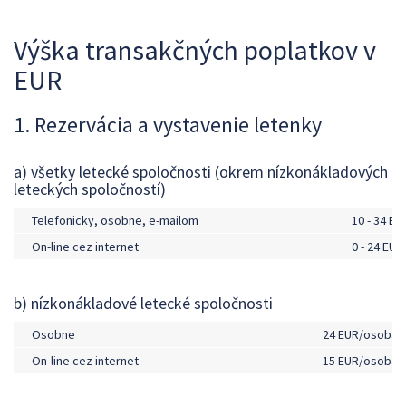
Výška transakčných poplatkov v
EUR
1. Rezervácia a vystavenie letenky
a) všetky letecké spoločnosti (okrem nízkonákladových
leteckých spoločností)
Telefonicky, osobne, e-mailom
10 - 34 E
On-line cez internet
0 - 24 EU
b) nízkonákladové letecké spoločnosti
Osobne
24 EUR/osoba
On-line cez internet
15 EUR/osoba*