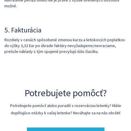
Navrátenie peňazí ihneď nie je práve z vyššie uvedených dôvodov
možné.
5. Fakturácia
Rozdiely v cenách spôsobené zmenou kurzu a letiskových poplatkov
do výšky 3,32 Eur po úhrade faktúry nevyžadujeme/nevraciame,
pretože náklady s tým spojené prevyšujú túto čiastku.
Potrebujete pomôcť?
Potrebujete pomôcť alebo poradiť s rezerváciou letenky? Máte
doplňujúce otázky k vašej letenke? Neváhajte sa na nás obrátiť