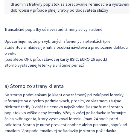
d) administratívny poplatok za spracovanie refundácie a vystavenie
dobropisu v prípade plnej vratky od dodavateľa služby
Transakčné poplatky sú nevratné. Zmeny sú vyhradené.
Upozorňujeme, že pri vybraných zľavnených letenkách (pre
študentov a mládež) je nutná osobná návšteva a predloženie dokladu
o veku
(pas alebo OP), príp. i zľavovej karty (ISIC, EURO 26 apod.)
Storno vystavenej letenky a vrátenie peňazí
a) Storno zo strany klienta
So storno podmienkami je klient oboznámený pri zakúpení letenky.
Informujte sa o týchto podmienkach, prosím, vo vlastnom záujme.
Niektoré tarify (zvlášť tie cenovo najvýhodnejšie) možu mať storno
poplatok vo výške ceny letenky. Vždy o vašej požiadavke informujte
čo najskôr agenta, ktorý vystavoval letenku (max. 24 hodín pred
odletom). Storno je nutné previesť osobne alebo písomne, napríklad
emailom. V prípade emailovej požiadavky je storno požiadavka