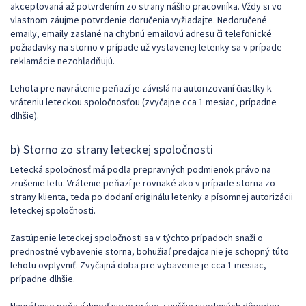
akceptovaná až potvrdením zo strany nášho pracovníka. Vždy si vo
vlastnom záujme potvrdenie doručenia vyžiadajte. Nedoručené
emaily, emaily zaslané na chybnú emailovú adresu či telefonické
požiadavky na storno v prípade už vystavenej letenky sa v prípade
reklamácie nezohľadňujú.
Lehota pre navrátenie peňazí je závislá na autorizovaní čiastky k
vráteniu leteckou spoločnosťou (zvyčajne cca 1 mesiac, prípadne
dlhšie).
b) Storno zo strany leteckej spoločnosti
Letecká spoločnosť má podľa prepravných podmienok právo na
zrušenie letu. Vrátenie peňazí je rovnaké ako v prípade storna zo
strany klienta, teda po dodaní originálu letenky a písomnej autorizácii
leteckej spoločnosti.
Zastúpenie leteckej spoločnosti sa v týchto prípadoch snaží o
prednostné vybavenie storna, bohužiaľ predajca nie je schopný túto
lehotu ovplyvniť. Zvyčajná doba pre vybavenie je cca 1 mesiac,
prípadne dlhšie.