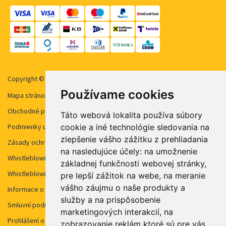
Copyright © 2026 STUDENT AGENCY, s.r.o. Všechna práva vyhrazena.
Používame cookies
Mapa stránok
Obchodné podmienky
Táto webová lokalita používa súbory
cookie a iné technológie sledovania na
Podmienky užívanie cookies
zlepšenie vášho zážitku z prehliadania
Zásady ochrany osobných údajov
na nasledujúce účely:
na umožnenie
Whistleblowing STUDENT AGENCY
základnej funkčnosti webovej stránky
,
Whistleblowing STUDENT AGENCY TRAVEL
pre lepší zážitok na webe
,
na meranie
vášho záujmu o naše produkty a
Informace o kamerovém systému
služby a na prispôsobenie
Smluvní podmínky pro internetový vyhledávač
marketingových interakcií
,
na
Prohlášení o přístupnosti webu
zobrazovanie reklám ktoré sú pre vás