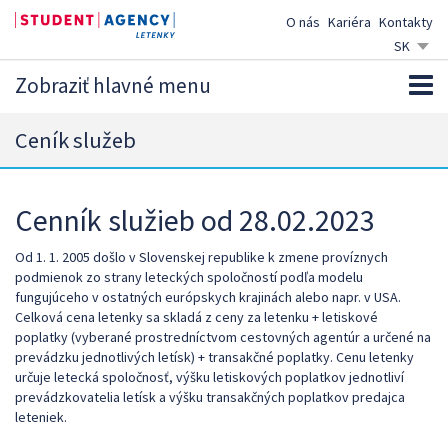
O nás
Kariéra
Kontakty
SK
CZ
Zobraziť hlavné menu
EN
DE
Ceník služeb
Cenník služieb od 28.02.2023
Od 1. 1. 2005 došlo v Slovenskej republike k zmene províznych
podmienok zo strany leteckých spoločností podľa modelu
fungujúceho v ostatných európskych krajinách alebo napr. v USA.
Celková cena letenky sa skladá z ceny za letenku + letiskové
poplatky (vyberané prostredníctvom cestovných agentúr a určené na
prevádzku jednotlivých letísk) + transakčné poplatky. Cenu letenky
určuje letecká spoločnosť, výšku letiskových poplatkov jednotliví
prevádzkovatelia letísk a výšku transakčných poplatkov predajca
leteniek.