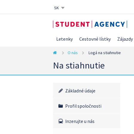
SK
CZ
EN
DE
Letenky
Cestovné lístky
Zájazdy
O nás
Logá na stiahnutie
Na stiahnutie
Základné údaje
Profil spoločnosti
Inzerujte u nás