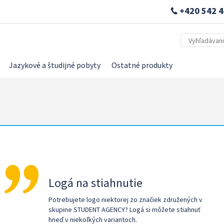
+420 542 4
Jazykové a študijné pobyty
Ostatné produkty
Logá na stiahnutie
Potrebujete logo niektorej zo značiek združených v
skupine STUDENT AGENCY? Logá si môžete stiahnuť
hneď v niekoľkých variantoch.