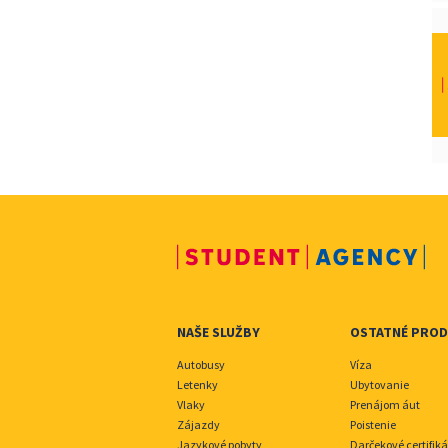
NAŠE SLUŽBY
OSTATNÉ PRO
Autobusy
Víza
Letenky
Ubytovanie
Vlaky
Prenájom áut
Zájazdy
Poistenie
Jazykové pobyty
Darčekové certifiká