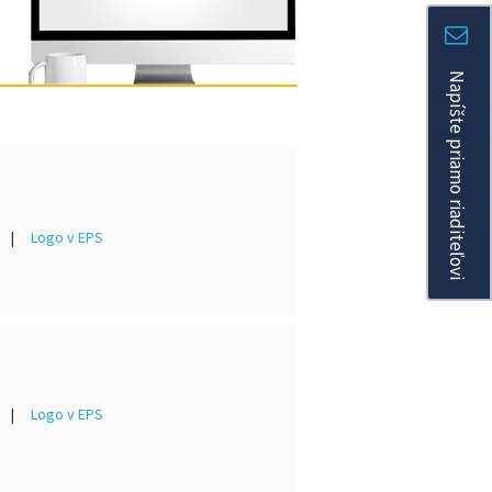
Napíšte priamo riaditeľovi
|
Logo v EPS
|
Logo v EPS