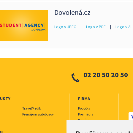
Dovolená.cz
Logo v JPEG
|
Logo v PDF
|
Logo v Al
02 20 50 20 50
DUKTY
FIRMA
TravelMedik
Pobočky
Prenájom autobusov
Pre média
Kariéra
O nás
ty
Inzerujte u nás