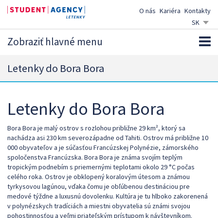
O nás
Kariéra
Kontakty
SK
CZ
Zobraziť hlavné menu
EN
DE
Letenky do Bora Bora
Letenky do Bora Bora
Bora Bora je malý ostrov s rozlohou približne 29 km², ktorý sa
nachádza asi 230 km severozápadne od Tahiti. Ostrov má približne 10
000 obyvateľov a je súčasťou Francúzskej Polynézie, zámorského
spoločenstva Francúzska. Bora Bora je známa svojím teplým
tropickým podnebím s priemernými teplotami okolo 29 °C počas
celého roka. Ostrov je obklopený koralovým útesom a známou
tyrkysovou lagúnou, vďaka čomu je obľúbenou destináciou pre
medové týždne a luxusnú dovolenku. Kultúra je tu hlboko zakorenená
v polynézskych tradíciách a miestni obyvatelia sú známi svojou
pohostinnosťou a veľmi priateľským prístupom k návštevníkom.