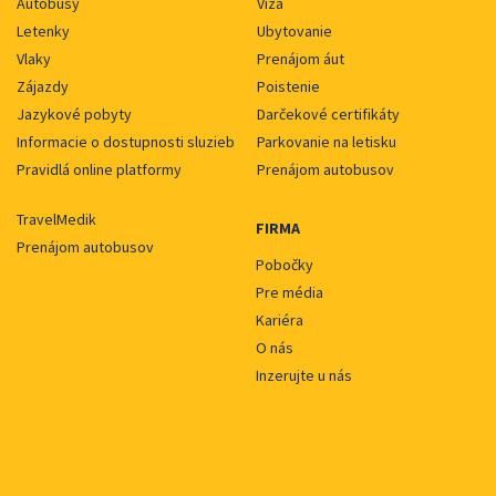
Autobusy
Víza
Letenky
Ubytovanie
Vlaky
Prenájom áut
Zájazdy
Poistenie
Jazykové pobyty
Darčekové certifikáty
Informacie o dostupnosti sluzieb
Parkovanie na letisku
Pravidlá online platformy
Prenájom autobusov
TravelMedik
FIRMA
Prenájom autobusov
Pobočky
Pre média
Kariéra
O nás
Inzerujte u nás