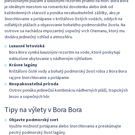
piesočnatými plážami a luxusnými rezortmi priamo na mori. Bora Bora
je ideálnym miestom na romantickú dovolenku alebo únik od
každodenných starostí a ponúka nezabudnuteľné zážitky, ako je
šnorchlovanie a potápanie v krištáľovo čistých vodách, oddych na
odľahlých plážach a objavovanie bohatého podmorského života. Na
ostrove sa nachádza impozantný sopečný vrch Otemanu, ktorý mu
dodáva jedinečný vzhľad a atmosféru.
Luxusné letoviská
Bora Bora vyniká luxusnými rezortmi na vode, ktoré poskytujú
exkluzívne ubytovanie s nádherným výhľadom.
Krásne lagúny
Krištáľovo čisté vody a bohatý podmorský život robia z Bora Bora
raj pre šnorchlovanie a potápanie.
Neopakovateľná príroda
Ostrov ponúka jedinečnú kombináciu nádherných pláží, tropických
lesov a sopečných hôr.
Tipy na výlety v Bora Bora
Objavte podmorský svet
Využite možnosť potápania alebo šnorchlovania a preskúmajte
pestrý podmorský život lagúny.