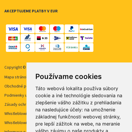
AKCEPTUJEME PLATBY V EUR
Copyright © 2026 STUDENT AGENCY, s.r.o. Všechna práva vyhrazena.
Používame cookies
Mapa stránok
Obchodné podmienky
Táto webová lokalita používa súbory
cookie a iné technológie sledovania na
Podmienky užívanie cookies
zlepšenie vášho zážitku z prehliadania
Zásady ochrany osobných údajov
na nasledujúce účely:
na umožnenie
Whistleblowing STUDENT AGENCY
základnej funkčnosti webovej stránky
,
Whistleblowing STUDENT AGENCY TRAVEL
pre lepší zážitok na webe
,
na meranie
vášho záujmu o naše produkty a
Informace o kamerovém systému