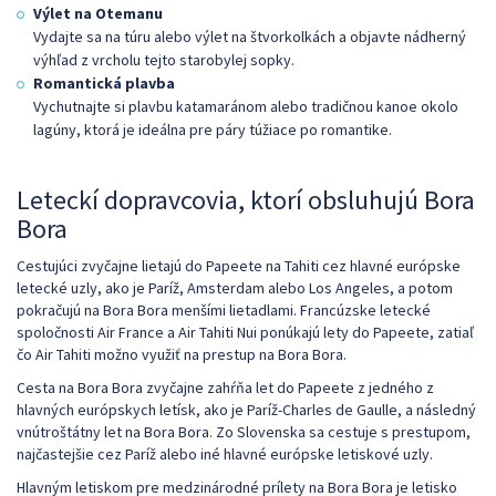
Výlet na Otemanu
Vydajte sa na túru alebo výlet na štvorkolkách a objavte nádherný
výhľad z vrcholu tejto starobylej sopky.
Romantická plavba
Vychutnajte si plavbu katamaránom alebo tradičnou kanoe okolo
lagúny, ktorá je ideálna pre páry túžiace po romantike.
Leteckí dopravcovia, ktorí obsluhujú Bora
Bora
Cestujúci zvyčajne lietajú do Papeete na Tahiti cez hlavné európske
letecké uzly, ako je Paríž, Amsterdam alebo Los Angeles, a potom
pokračujú na Bora Bora menšími lietadlami. Francúzske letecké
spoločnosti Air France a Air Tahiti Nui ponúkajú lety do Papeete, zatiaľ
čo Air Tahiti možno využiť na prestup na Bora Bora.
Cesta na Bora Bora zvyčajne zahŕňa let do Papeete z jedného z
hlavných európskych letísk, ako je Paríž-Charles de Gaulle, a následný
vnútroštátny let na Bora Bora. Zo Slovenska sa cestuje s prestupom,
najčastejšie cez Paríž alebo iné hlavné európske letiskové uzly.
Hlavným letiskom pre medzinárodné prílety na Bora Bora je letisko