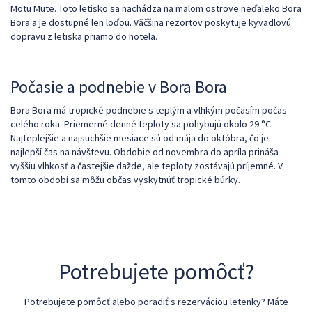
Motu Mute. Toto letisko sa nachádza na malom ostrove neďaleko Bora
Bora a je dostupné len loďou. Väčšina rezortov poskytuje kyvadlovú
dopravu z letiska priamo do hotela.
Počasie a podnebie v Bora Bora
Bora Bora má tropické podnebie s teplým a vlhkým počasím počas
celého roka. Priemerné denné teploty sa pohybujú okolo 29 °C.
Najteplejšie a najsuchšie mesiace sú od mája do októbra, čo je
najlepší čas na návštevu. Obdobie od novembra do apríla prináša
vyššiu vlhkosť a častejšie dažde, ale teploty zostávajú príjemné. V
tomto období sa môžu občas vyskytnúť tropické búrky.
Potrebujete pomôcť?
Potrebujete pomôcť alebo poradiť s rezerváciou letenky? Máte