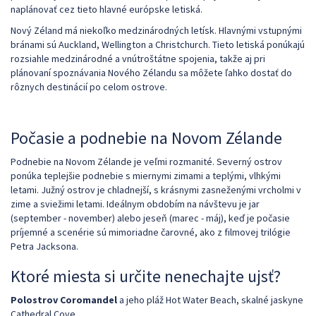
naplánovať cez tieto hlavné európske letiská.
Nový Zéland má niekoľko medzinárodných letísk. Hlavnými vstupnými
bránami sú Auckland, Wellington a Christchurch. Tieto letiská ponúkajú
rozsiahle medzinárodné a vnútroštátne spojenia, takže aj pri
plánovaní spoznávania Nového Zélandu sa môžete ľahko dostať do
rôznych destinácií po celom ostrove.
Počasie a podnebie na Novom Zélande
Podnebie na Novom Zélande je veľmi rozmanité. Severný ostrov
ponúka teplejšie podnebie s miernymi zimami a teplými, vlhkými
letami. Južný ostrov je chladnejší, s krásnymi zasneženými vrcholmi v
zime a sviežimi letami. Ideálnym obdobím na návštevu je jar
(september - november) alebo jeseň (marec - máj), keď je počasie
príjemné a scenérie sú mimoriadne čarovné, ako z filmovej trilógie
Petra Jacksona.
Ktoré miesta si určite nenechajte ujsť?
Polostrov Coromandel
a jeho pláž Hot Water Beach, skalné jaskyne
Cathedral Cove