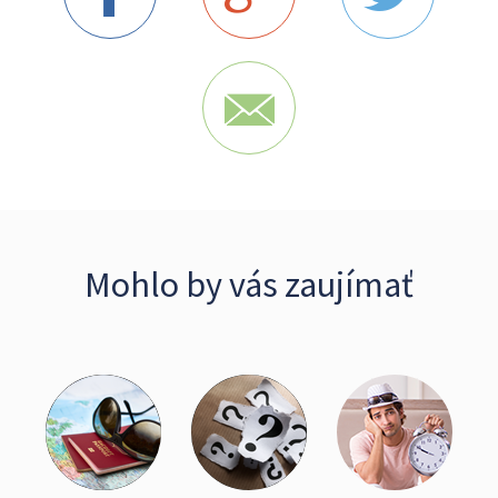
Mohlo by vás zaujímať