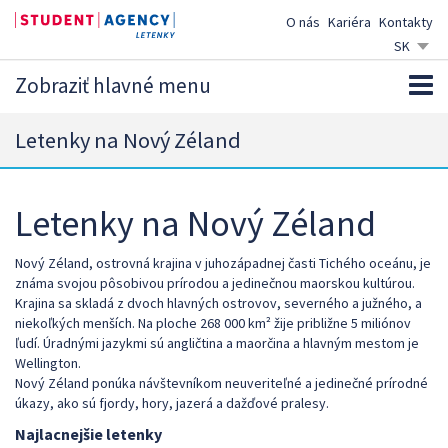
O nás
Kariéra
Kontakty
SK
CZ
Zobraziť hlavné menu
EN
DE
Letenky na Nový Zéland
Letenky na Nový Zéland
Nový Zéland, ostrovná krajina v juhozápadnej časti Tichého oceánu, je
známa svojou pôsobivou prírodou a jedinečnou maorskou kultúrou.
Krajina sa skladá z dvoch hlavných ostrovov, severného a južného, a
niekoľkých menších. Na ploche 268 000 km² žije približne 5 miliónov
ľudí. Úradnými jazykmi sú angličtina a maorčina a hlavným mestom je
Wellington.
Nový Zéland ponúka návštevníkom neuveriteľné a jedinečné prírodné
úkazy, ako sú fjordy, hory, jazerá a dažďové pralesy.
Najlacnejšie letenky