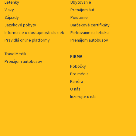
Letenky
Ubytovanie
Vlaky
Prenájom áut
Zájazdy
Poistenie
Jazykové pobyty
Darčekové certifikáty
Informacie o dostupnosti sluzieb
Parkovanie na letisku
Pravidlá online platformy
Prenájom autobusov
TravelMedik
FIRMA
Prenájom autobusov
Pobočky
Pre média
Kariéra
O nás
Inzerujte u nás