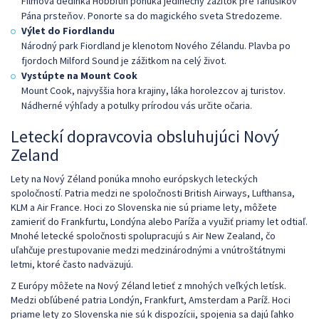
Filmová dedinka Hobbitín ponúka jedinečný zážitok pre fanúšikov
Pána prsteňov. Ponorte sa do magického sveta Stredozeme.
Výlet do Fiordlandu
Národný park Fiordland je klenotom Nového Zélandu. Plavba po
fjordoch Milford Sound je zážitkom na celý život.
Vystúpte na Mount Cook
Mount Cook, najvyššia hora krajiny, láka horolezcov aj turistov.
Nádherné výhľady a potulky prírodou vás určite očaria.
Leteckí dopravcovia obsluhujúci Nový
Zeland
Lety na Nový Zéland ponúka mnoho európskych leteckých
spoločností. Patria medzi ne spoločnosti British Airways, Lufthansa,
KLM a Air France. Hoci zo Slovenska nie sú priame lety, môžete
zamieriť do Frankfurtu, Londýna alebo Paríža a využiť priamy let odtiaľ.
Mnohé letecké spoločnosti spolupracujú s Air New Zealand, čo
uľahčuje prestupovanie medzi medzinárodnými a vnútroštátnymi
letmi, ktoré často nadväzujú.
Z Európy môžete na Nový Zéland letieť z mnohých veľkých letísk.
Medzi obľúbené patria Londýn, Frankfurt, Amsterdam a Paríž. Hoci
priame lety zo Slovenska nie sú k dispozícii, spojenia sa dajú ľahko