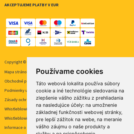
AKCEPTUJEME PLATBY V EUR
Copyright © 2026 STUDENT AGENCY, s.r.o. Všechna práva vyhrazena.
Používame cookies
Mapa stránok
Obchodné podmienky
Táto webová lokalita používa súbory
cookie a iné technológie sledovania na
Podmienky užívanie cookies
zlepšenie vášho zážitku z prehliadania
Zásady ochrany osobných údajov
na nasledujúce účely:
na umožnenie
Whistleblowing STUDENT AGENCY
základnej funkčnosti webovej stránky
,
Whistleblowing STUDENT AGENCY TRAVEL
pre lepší zážitok na webe
,
na meranie
vášho záujmu o naše produkty a
Informace o kamerovém systému
služby a na prispôsobenie