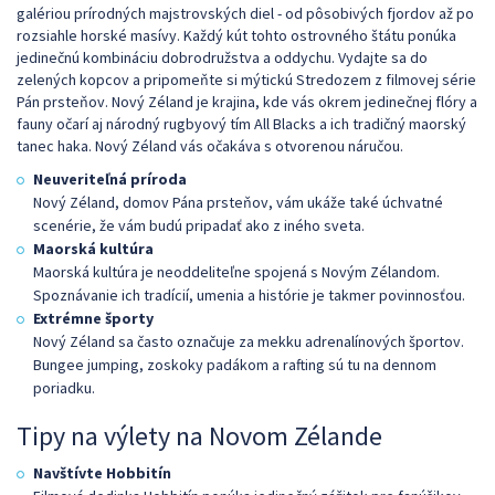
galériou prírodných majstrovských diel - od pôsobivých fjordov až po
rozsiahle horské masívy. Každý kút tohto ostrovného štátu ponúka
jedinečnú kombináciu dobrodružstva a oddychu. Vydajte sa do
zelených kopcov a pripomeňte si mýtickú Stredozem z filmovej série
Pán prsteňov. Nový Zéland je krajina, kde vás okrem jedinečnej flóry a
fauny očarí aj národný rugbyový tím All Blacks a ich tradičný maorský
tanec haka. Nový Zéland vás očakáva s otvorenou náručou.
Neuveriteľná príroda
Nový Zéland, domov Pána prsteňov, vám ukáže také úchvatné
scenérie, že vám budú pripadať ako z iného sveta.
Maorská kultúra
Maorská kultúra je neoddeliteľne spojená s Novým Zélandom.
Spoznávanie ich tradícií, umenia a histórie je takmer povinnosťou.
Extrémne športy
Nový Zéland sa často označuje za mekku adrenalínových športov.
Bungee jumping, zoskoky padákom a rafting sú tu na dennom
poriadku.
Tipy na výlety na Novom Zélande
Navštívte Hobbitín