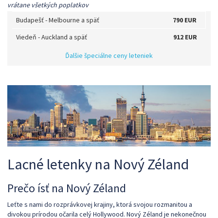
vrátane všetkých poplatkov
Budapešť
-
Melbourne
a späť
790 EUR
Viedeň
-
Auckland
a späť
912 EUR
Ďalšie špeciálne ceny leteniek
Lacné letenky na Nový Zéland
Prečo ísť na Nový Zéland
Leťte s nami do rozprávkovej krajiny, ktorá svojou rozmanitou a
divokou prírodou očarila celý Hollywood. Nový Zéland je nekonečnou