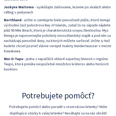
Jaskyne Waitomo
- vyskúšajte zlaňovanie, lezenie po skalách alebo
rafting v jaskyniach
Northland
- určite si zamilujete biele piesočnaté pláže, ktoré lemujú
východnú časť polostrova Bay of Islands, zatiaľ čo na západe nájdete
pláž 90 Mile Beach, ktorá je charakteristická svojou členitosťou. Mys
Reinga je najsevernejšie položený novozélandský maják a pod ním sa
nachádzajú piesočné duny, na ktorých môžete surfovať. Určite si tiež
budete chcieť pozrieť slávne verejné toalety Hundertwasser v meste
Kawakawa.
Wai-O-Tapu
- jedna z najväčších oblastí sopečnej činnosti v regióne
Taupo, ktorá ponúka nespočetné množstvo kráterov alebo horúcich
bazénov.
Potrebujete pomôcť?
Potrebujete pomôcť alebo poradiť s rezerváciou letenky? Máte
doplňujúce otázky k vašej letenke? Neváhajte sa na nás obrátiť