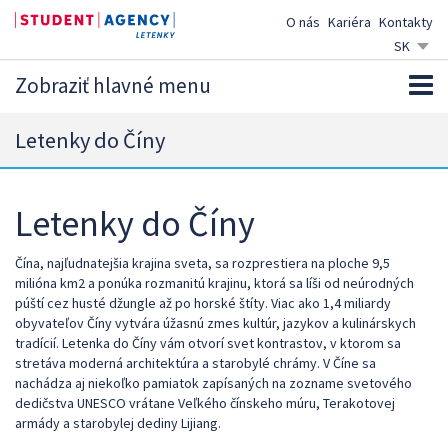
O nás
Kariéra
Kontakty
SK
CZ
Zobraziť hlavné menu
EN
DE
Letenky do Číny
Letenky do Číny
Čína, najľudnatejšia krajina sveta, sa rozprestiera na ploche 9,5
milióna km2 a ponúka rozmanitú krajinu, ktorá sa líši od neúrodných
púští cez husté džungle až po horské štíty. Viac ako 1,4 miliardy
obyvateľov Číny vytvára úžasnú zmes kultúr, jazykov a kulinárskych
tradícií. Letenka do Číny vám otvorí svet kontrastov, v ktorom sa
stretáva moderná architektúra a starobylé chrámy. V Číne sa
nachádza aj niekoľko pamiatok zapísaných na zozname svetového
dedičstva UNESCO vrátane Veľkého čínskeho múru, Terakotovej
armády a starobylej dediny Lijiang.