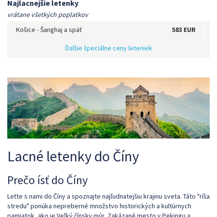
Najlacnejšie letenky
vrátane všetkých poplatkov
Košice
-
Šanghaj
a späť
583 EUR
Ďalšie špeciálne ceny leteniek
Lacné letenky do Číny
Prečo ísť do Číny
Leťte s nami do Číny a spoznajte najľudnatejšiu krajinu sveta. Táto "ríša
stredu" ponúka nepreberné množstvo historických a kultúrnych
pamiatok, ako je Veľký čínsky múr, Zakázané mesto v Pekingu a