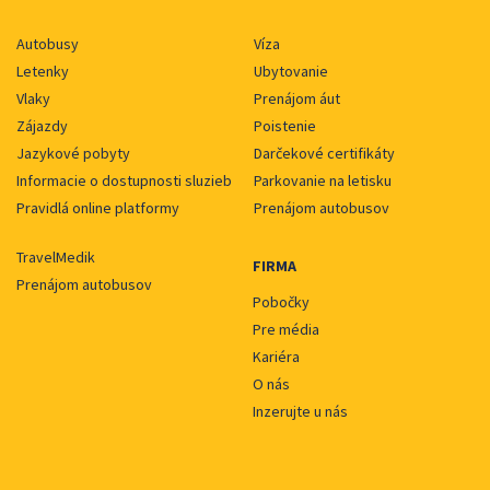
Autobusy
Víza
Letenky
Ubytovanie
Vlaky
Prenájom áut
Zájazdy
Poistenie
Jazykové pobyty
Darčekové certifikáty
Informacie o dostupnosti sluzieb
Parkovanie na letisku
Pravidlá online platformy
Prenájom autobusov
TravelMedik
FIRMA
Prenájom autobusov
Pobočky
Pre média
Kariéra
O nás
Inzerujte u nás