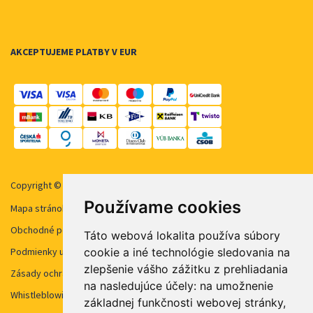
AKCEPTUJEME PLATBY V EUR
Copyright © 2026 STUDENT AGENCY, s.r.o. Všechna práva vyhrazena.
Používame cookies
Mapa stránok
Obchodné podmienky
Táto webová lokalita používa súbory
cookie a iné technológie sledovania na
Podmienky užívanie cookies
zlepšenie vášho zážitku z prehliadania
Zásady ochrany osobných údajov
na nasledujúce účely:
na umožnenie
Whistleblowing STUDENT AGENCY
základnej funkčnosti webovej stránky
,