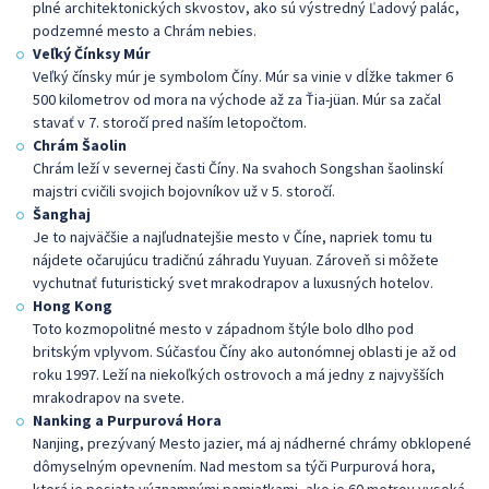
plné architektonických skvostov, ako sú výstredný Ľadový palác,
podzemné mesto a Chrám nebies.
Veľký Čínksy Múr
Veľký čínsky múr je symbolom Číny. Múr sa vinie v dĺžke takmer 6
500 kilometrov od mora na východe až za Ťia-jüan. Múr sa začal
stavať v 7. storočí pred naším letopočtom.
Chrám Šaolin
Chrám leží v severnej časti Číny. Na svahoch Songshan šaolinskí
majstri cvičili svojich bojovníkov už v 5. storočí.
Šanghaj
Je to najväčšie a najľudnatejšie mesto v Číne, napriek tomu tu
nájdete očarujúcu tradičnú záhradu Yuyuan. Zároveň si môžete
vychutnať futuristický svet mrakodrapov a luxusných hotelov.
Hong Kong
Toto kozmopolitné mesto v západnom štýle bolo dlho pod
britským vplyvom. Súčasťou Číny ako autonómnej oblasti je až od
roku 1997. Leží na niekoľkých ostrovoch a má jedny z najvyšších
mrakodrapov na svete.
Nanking a Purpurová Hora
Nanjing, prezývaný Mesto jazier, má aj nádherné chrámy obklopené
dômyselným opevnením. Nad mestom sa týči Purpurová hora,
ktorá je posiata významnými pamiatkami, ako je 60 metrov vysoká