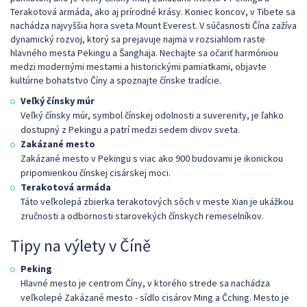
Terakotová armáda, ako aj prírodné krásy. Koniec koncov, v Tibete sa
nachádza najvyššia hora sveta Mount Everest. V súčasnosti Čína zažíva
dynamický rozvoj, ktorý sa prejavuje najmä v rozsiahlom raste
hlavného mesta Pekingu a Šanghaja. Nechajte sa očariť harmóniou
medzi modernými mestami a historickými pamiatkami, objavte
kultúrne bohatstvo Číny a spoznajte čínske tradície.
Veľký čínsky múr
Veľký čínsky múr, symbol čínskej odolnosti a suverenity, je ľahko
dostupný z Pekingu a patrí medzi sedem divov sveta.
Zakázané
mesto
Zakázané mesto v Pekingu s viac ako 900 budovami je ikonickou
pripomienkou čínskej cisárskej moci.
Terakotová armáda
Táto veľkolepá zbierka terakotových sôch v meste Xian je ukážkou
zručnosti a odbornosti starovekých čínskych remeselníkov.
Tipy na výlety v Číně
Peking
Hlavné mesto je centrom Číny, v ktorého strede sa nachádza
veľkolepé Zakázané mesto - sídlo cisárov Ming a Čching. Mesto je