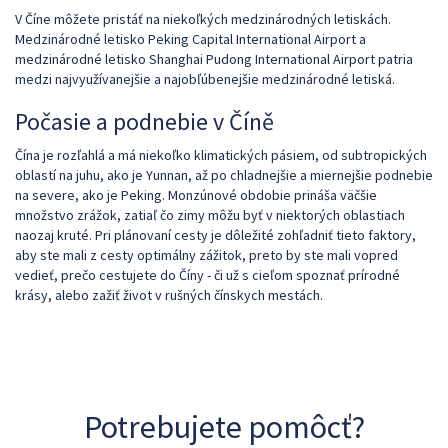
V Číne môžete pristáť na niekoľkých medzinárodných letiskách.
Medzinárodné letisko Peking Capital International Airport a
medzinárodné letisko Shanghai Pudong International Airport patria
medzi najvyužívanejšie a najobľúbenejšie medzinárodné letiská.
Počasie a podnebie v Číně
Čína je rozľahlá a má niekoľko klimatických pásiem, od subtropických
oblastí na juhu, ako je Yunnan, až po chladnejšie a miernejšie podnebie
na severe, ako je Peking. Monzúnové obdobie prináša väčšie
množstvo zrážok, zatiaľ čo zimy môžu byť v niektorých oblastiach
naozaj kruté. Pri plánovaní cesty je dôležité zohľadniť tieto faktory,
aby ste mali z cesty optimálny zážitok, preto by ste mali vopred
vedieť, prečo cestujete do Číny - či už s cieľom spoznať prírodné
krásy, alebo zažiť život v rušných čínskych mestách.
Potrebujete pomôcť?