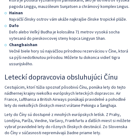
pagoda Linggu, mauzóleum Sunjatsen a chrámový komplex Lingus.
Hainan
Najväčší čínsky ostrov vám ukáže najkrajšie čínske tropické pláže.
Dafo
Dafo alebo Veľký Budha je kolosálna 71 metrov vysoká socha
vytesaná do pieskovcovej steny kopca Lingyun Shan.
Changbaishan
Večné biele hory sú najväčšou prírodnou rezerváciou v Číne, ktorá
sa pýši nedotknutou prírodou. Môžete tu dokonca vidieť tigra
ussurijského.
Leteckí dopravcovia obsluhujúci Čínu
Cestujúcim, ktorí túžia spoznať pôsobivú Čínu, ponúka lety do tejto
nádhernej krajiny niekoľko európskych leteckých dopravcov. Air
France, Lufthansa a British Airways ponúkajú pravidelné a pohodlné
lety do niekoľkých čínskych miest vrátane Pekingu a Šanghaja.
Lety do Číny sú dostupné z mnohých európskych letísk. Z Prahy,
Londýna, Paríža, Viedne, Varšavy, Frankfurtu a ďalších miest si môžete
vybrať pravidelné lety do rôznych čínskych destinácií. Zo Slovenska
do Číny v súčasnosti nepremávajú žiadne priame lety.