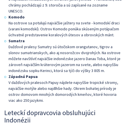
chrámy pochádzajú z 9. storočia a sú zapísané na zozname
UNESCO.
Komodo
Na ostrove sa potulujú najväčšie jaštery na svete - komodskí draci
(varani komodskí). Ostrov Komodo ponúka skúseným potápačom
úchvatné predstavenie koralových útesov a obrovských mánt.
Sumatra
Dažďové pralesy Sumatry sú útočiskom orangutanov, tigrov a
slonov sumatrianskych, ako aj nosorožcov dvojrohých. Na ostrove
môžete navštíviť najväčšie indonézske jazero Danau Toba, ktoré je
zároveň najväčším kráterovým jazerom na svete, alebo najvyššiu
indonézsku sopku Kerinci, ktorá sa týči do výšky 3 805 m.
Západná Papua
V dažďových pralesoch Papuy nájdete najvyššie tropické stromy,
najväčšie motýle alebo najdlhšie hady. Okrem bohatej prírody je
ostrov domovom mnohých domorodých kmeňov, ktoré hovoria
viac ako 250 jazykmi.
Leteckí dopravcovia obsluhujúci
Indonézii