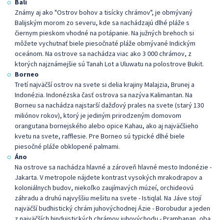
Bali
Známy aj ako "Ostrov bohov a tisícky chrámov", je obmývaný
Balijským morom zo severu, kde sa nachádzajú dlhé pláže s
čiernym pieskom vhodné na potápanie. Na južných brehoch si
môžete vychutnať biele piesočnaté pláže obmývané Indickým
oceánom. Na ostrove sa nachádza viac ako 3 000 chrámov, z
ktorých najznámejšie sú Tanah Lot a Uluwatu na polostrove Bukit.
Borneo
Tretí najväčší ostrov na svete si delia krajiny Malajzia, Brunej a
Indonézia. Indonézska časť ostrova sa nazýva Kalimantan. Na
Borneu sa nachádza najstarší dažďový prales na svete (starý 130
miliónov rokov), ktorý je jediným prirodzeným domovom
orangutana bornejského alebo opice Kahau, ako aj najväčšieho
kvetu na svete, rafflesie. Pre Borneo sú typické dlhé biele
piesočné pláže obklopené palmami.
Áno
Na ostrove sa nachádza hlavné a zároveň hlavné mesto Indonézie -
Jakarta. V metropole nájdete kontrast vysokých mrakodrapov a
koloniálnych budov, niekoľko zaujímavých múzeí, orchideovú
záhradu a druhú najvyššiu mešitu na svete - Istiqlal. Na Jáve stojí
najväčší budhistický chrám juhovýchodnej Ázie - Borobudur a jeden
z najväčších hinduistických chrámov juhovýchodu - Prambanan, oba