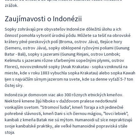
zrážok.
Zaujímavosti o Indonézii
Sopky zohrávajú pre obyvateľov Indonézie dôležitú úlohu a ich
činnosť pomohla vytvoriť úrodnú pôdu. Môžete sa tešiť na obrovské
krátery plné pieskových polí (Broma, ostrov Jáva), tlejúce hory
(Semeru, ostrov Jáva), sopky obklopené ryžovými poliami (Gunung
Batur - Bali), sopky s jazerami (Gunung Rinjani, ostrov Lombok;
Kelimutu s jazerami rôzne sfarbenými sopečnými plynmi, ostrov
Flores), novovzniknuté sopky (Anak Krakatau - sopka vzniknutá na
mieste, kde v roku 1883 vybuchla sopka Krakatau) alebo sopka Kawah
Ijen s najväčším sírnym jazerom na svete, kde sa denne vyťaží 5-7 ton
čistej síry.
Indonézia je domovom viac ako 300 rôznych etnických kmeňov.
Niektoré kmene žijú hlboko v dažďovom pralese nedotknuté
vonkajším svetom. "Stromoví ľudia", kmeň Toraja a ich jedinečné
pohrebné slávnosti, kmeň Dani s ich čiernou mágiou, "lovci lebiek",
kanibali z kmeňa Batak nie sú mýtom. Humanoidi už síce nepraktizujú
svoje kanibalské praktiky, ale veľké humanoidné popraviská stále
stoja.