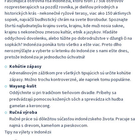
Fascinujúca ostrovná ríša Indonézia, ktorú tvorí 17 508 ostrovov
rozprestierajúcich sa pozdĺž rovníka, je dielňou prírodných a
historických krás - nekonečné ryžové terasy, viac ako 150 aktívnych
sopiek, najväčší budhistický chrám na svete Borobudur. Spoznajte
štvrtú najľudnatejšiu krajinu sveta, krajinu, kde muži nosia sukne,
krajinu s nekonečnou zmesou kultúr, etník a jazykov. Hľadáte
oddychovú dovolenku, alebo túžite po dobrodružstve v džungli či na
sopkách? Indonézia ponúka toto všetko a ešte viac. Preto dlho
nerozmýšľajte a vyberte si letenku do Indonézie s nami ešte dnes,
pretože Indonézia je jednoducho úchvatná!
Kohútie zápasy
Adrenalínovým zážitkom pre všetkých tipujúcich sú určite kohútie
zápasy. Možno trochu kontroverzné, ale napriek tomu populárne.
Wayang-kulit
Oddýchnite si pri tradičnom tieňovom divadle. Príbehy sa
predvádzajú pomocou kožených sôch a sprevádza ich hudba
gamelan a keroncong.
Ručná výroba
Ručné práce sú dôležitou súčasťou indonézskeho života. Pracuje sa
najmä s drevom, kameňom a pieskovcom.
Tipy na výlety v Indonézii