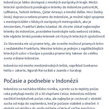
Indonézia je ľahko dostupná z mnohých európskych krajín. Medzi
letecké spoločnosti ponúkajúce letenky do Indonézie patria KLM,
Lufthansa, Turkish Airlines, Qatar Airways a mnohé ďalšie. Hoci žiadny
český dopravca nelieta priamo do Indonézie, je možné nájsť spojenie
s medzipristátím v blízkych európskych metropolách, ako je
Amsterdam, Frankfurt alebo Istanbul. Ak chcete získať najlacnejšie
letenky do Indonézie, pravidelne kontrolujte našu webovú stránku,
kde nájdete širokú ponuku leteniek od rôznych leteckých spoločností.
Zo Slovenska nie sú priame lety, ale oceníte možnosť priamych letov
z neďalekého Frankfurtu. Miestne letisko je jedným z najdôležitejších
leteckých uzlov v Európe a ponúka priame lety takmer do celého
sveta vrátane Indonézie.
Indonézia má mnoho medzinárodných letísk, napríklad Soekarno-
Hatta v Jakarte, Ngurah Rai na Bali a Juanda v Surabaji.
Počasie a podnebie v Indonézii
Indonézia sa nachádza blízko rovníka, a preto sa tu teploty počas
roka pohybujú medzi 25 a 30 stupňami Celzia. Indonéziu môžete
navštíviť kedykoľvek počas roka, ale najlepšie je cestovať v období
sucha od mája do septembra, keď je počasie stabilné a slnečné. V
období od októbra do apríla môžete očakávať väčšie množstvo