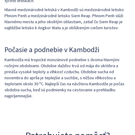
týchto letiskách.
Hlavné medzinárodné letiská v Kambodži sú medzinárodné letisko
Phnom Penh a medzinárodné letisko Siem Reap. Phnom Penh slúži
hlavnému mestu a jeho okolitým oblastiam, zatiaľ čo Siem Reap je
najbližšie letisko k Angkor Watu a je obľúbeným cieľom turistov.
Počasie a podnebie v Kambodži
Kambodža má tropické monzúnové podnebie s dvoma hlavnými
ročnými obdobiami. Obdobie dažďov trvá od mája do októbra a
prináša vysoké teploty a vlhkosť vzduchu. Obdobie sucha od
novembra do apríla je teplejšie a suchšie, s nižšou vlhkosťou a
teplotami okolo 30 °C. Najlepší čas na návštevu Kambodže je počas
obdobia sucha, keď sú podmienky na cestovanie a prehliadku
najpríjemnejšie.