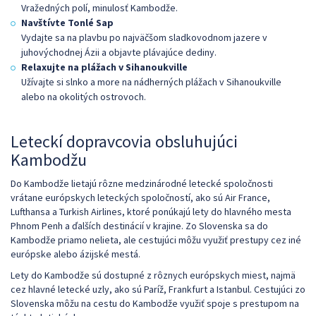
Vražedných polí, minulosť Kambodže.
Navštívte Tonlé Sap
Vydajte sa na plavbu po najväčšom sladkovodnom jazere v
juhovýchodnej Ázii a objavte plávajúce dediny.
Relaxujte na plážach v Sihanoukville
Užívajte si slnko a more na nádherných plážach v Sihanoukville
alebo na okolitých ostrovoch.
Leteckí dopravcovia obsluhujúci
Kambodžu
Do Kambodže lietajú rôzne medzinárodné letecké spoločnosti
vrátane európskych leteckých spoločností, ako sú Air France,
Lufthansa a Turkish Airlines, ktoré ponúkajú lety do hlavného mesta
Phnom Penh a ďalších destinácií v krajine. Zo Slovenska sa do
Kambodže priamo nelieta, ale cestujúci môžu využiť prestupy cez iné
európske alebo ázijské mestá.
Lety do Kambodže sú dostupné z rôznych európskych miest, najmä
cez hlavné letecké uzly, ako sú Paríž, Frankfurt a Istanbul. Cestujúci zo
Slovenska môžu na cestu do Kambodže využiť spoje s prestupom na