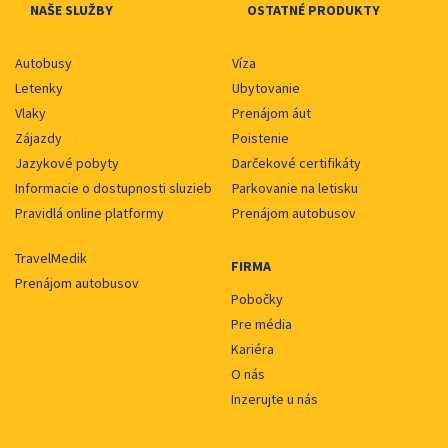
NAŠE SLUŽBY
OSTATNÉ PRODUKTY
Autobusy
Víza
Letenky
Ubytovanie
Vlaky
Prenájom áut
Zájazdy
Poistenie
Jazykové pobyty
Darčekové certifikáty
Informacie o dostupnosti sluzieb
Parkovanie na letisku
Pravidlá online platformy
Prenájom autobusov
TravelMedik
FIRMA
Prenájom autobusov
Pobočky
Pre média
Kariéra
O nás
Inzerujte u nás