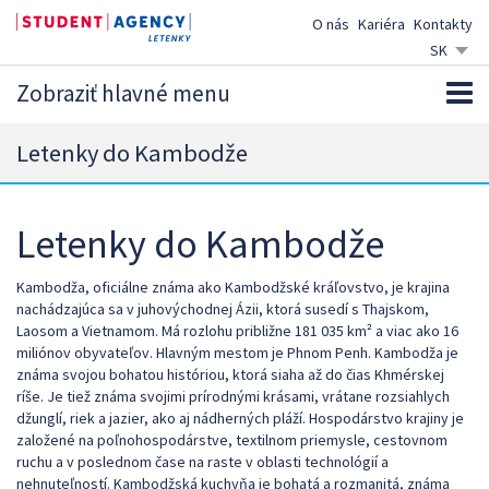
O nás
Kariéra
Kontakty
SK
CZ
Zobraziť hlavné menu
EN
DE
Letenky do Kambodže
Letenky do Kambodže
Kambodža, oficiálne známa ako Kambodžské kráľovstvo, je krajina
nachádzajúca sa v juhovýchodnej Ázii, ktorá susedí s Thajskom,
Laosom a Vietnamom. Má rozlohu približne 181 035 km² a viac ako 16
miliónov obyvateľov. Hlavným mestom je Phnom Penh. Kambodža je
známa svojou bohatou históriou, ktorá siaha až do čias Khmérskej
ríše. Je tiež známa svojimi prírodnými krásami, vrátane rozsiahlych
džunglí, riek a jazier, ako aj nádherných pláží. Hospodárstvo krajiny je
založené na poľnohospodárstve, textilnom priemysle, cestovnom
ruchu a v poslednom čase na raste v oblasti technológií a
nehnuteľností. Kambodžská kuchyňa je bohatá a rozmanitá, známa