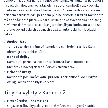
domovom legendárneho chrámového komplexu Angkor Wat, jednej z
najväčších náboženských stavieb na svete. Kambodža však ponúka
oveľa viac než len Angkor. Hlavné mesto Phnom Penh s kráľovským
palácom a trblietavými pagodami je plné histórie a tradícií. Kambodža
má tiež nádherné pláže v Sihanoukville a na ostrovoch ako Koh Rong.
Navštívte tiež mesto Battambang s koloniálnymi budovami alebo sa
prejdite po vidieckych dedinách a zažite autentický kambodžský
vidiek.
Angkor Wat
Tento rozsiahly chrámový komplex je symbolom Kambodže s
ohromujúcou architektúrou.
Bohaté dejiny
Kambodža je známa svojou históriou, vrátane obdobia ríše
Khmérov a novšej histórie Červených Khmérov.
Prírodné krásy
Kambodža ponúka úchvatnú prírodnú rozmanitosť - od hustých
džunglí a riek až po idylické pláže.
Tipy na výlety v Kambodži
Preskúmajte Phnom Penh
Objavte kráľovský palác, Národné múzeum a tragickú históriu