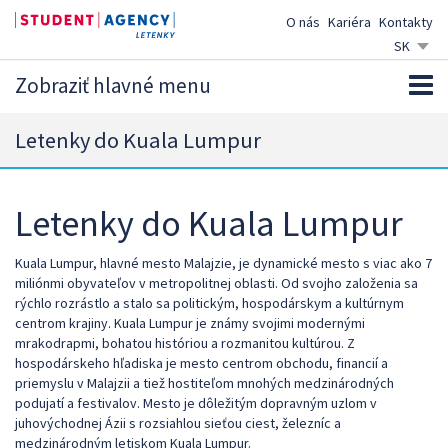
O nás
Kariéra
Kontakty
SK
CZ
Zobraziť hlavné menu
EN
DE
Letenky do Kuala Lumpur
Letenky do Kuala Lumpur
Kuala Lumpur, hlavné mesto Malajzie, je dynamické mesto s viac ako 7
miliónmi obyvateľov v metropolitnej oblasti. Od svojho založenia sa
rýchlo rozrástlo a stalo sa politickým, hospodárskym a kultúrnym
centrom krajiny. Kuala Lumpur je známy svojimi modernými
mrakodrapmi, bohatou históriou a rozmanitou kultúrou. Z
hospodárskeho hľadiska je mesto centrom obchodu, financií a
priemyslu v Malajzii a tiež hostiteľom mnohých medzinárodných
podujatí a festivalov. Mesto je dôležitým dopravným uzlom v
juhovýchodnej Ázii s rozsiahlou sieťou ciest, železníc a
medzinárodným letiskom Kuala Lumpur.