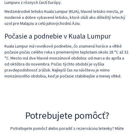
Lumpuru z rôznych častí Európy.
Medzinárodné letisko Kuala Lumpur (KLIA), hlavné letisko mesta, je
moderné a dobre vybavené letisko, ktoré slúži ako dôležitý letecký
uzol pre Malajziu a celú juhovýchodnú Áziu.
Počasie a podnebie v Kuala Lumpur
Kuala Lumpur má rovníkové podnebie, čo znamená horúce a vlhké
počasie počas celého roka s priemernými teplotami okolo 28 °C až 32
°C. Mesto má dve hlavné monzúnové obdobia: od marca do apríla a
od októbra do novembra. Počas týchto období je vyššia
pravdepodobnosť zrážok. Najlepší čas na návštevu je mimo
monzúnového obdobia, keď je počasie stabilnejšie a menej vlhké.
Potrebujete pomôcť?
Potrebujete pomôcť alebo poradiť s rezerváciou letenky? Máte