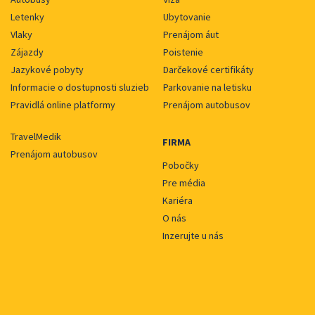
Letenky
Ubytovanie
Vlaky
Prenájom áut
Zájazdy
Poistenie
Jazykové pobyty
Darčekové certifikáty
Informacie o dostupnosti sluzieb
Parkovanie na letisku
Pravidlá online platformy
Prenájom autobusov
TravelMedik
FIRMA
Prenájom autobusov
Pobočky
Pre média
Kariéra
O nás
Inzerujte u nás