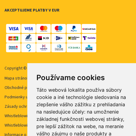
AKCEPTUJEME PLATBY V EUR
Copyright © 2026 STUDENT AGENCY, s.r.o. Všechna práva vyhrazena.
Používame cookies
Mapa stránok
Obchodné podmienky
Táto webová lokalita používa súbory
cookie a iné technológie sledovania na
Podmienky užívanie cookies
zlepšenie vášho zážitku z prehliadania
Zásady ochrany osobných údajov
na nasledujúce účely:
na umožnenie
Whistleblowing STUDENT AGENCY
základnej funkčnosti webovej stránky
,
Whistleblowing STUDENT AGENCY TRAVEL
pre lepší zážitok na webe
,
na meranie
vášho záujmu o naše produkty a
Informace o kamerovém systému