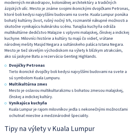
moderných mrakodrapov, koloniálnej architektúry a tradičných
ázijských ulíc. Mesto je známe svojimi ikonickými dvojičkami Petronas,
ktoré boli kedysi najvyššími budovami na svete. Kuala Lumpur ponúka
bohatý kultúrny život, rušný nočný trh, rozmanité nákupné možnosti a
skutočne vynikajúcu kulinársku scénu. Tunajšia kuchyňa odráža
multikultúrne dedičstvo Malajzie s vplyvmi malajskej, čínskej a indickej
kuchyne. Milovníci histórie a kultúry tu majú čo vidieť, vrátane
národnej mešity Masjid Negara a sultánskeho paláca Istana Negara.
Mesto je tiež skvelým východiskom na výlety k blízkym atrakciám,
ako sú jaskyne Batu a rezervácia Genting Highlands.
Dvojičky Petronas
Tieto ikonické dvojičky boli kedysi najvyššími budovami na svete a
sú symbolom Kuala Lumpuru.
Multikultúrna zmes
Mesto je oslavou multikulturalizmu s bohatou zmesou malajskej,
čínskej a indickej kultúry.
Vynikajúca kuchyňa
Kuala Lumpur je rajom milovníkov jedla s nekonečnými možnosťami
ochutnať miestne a medzinárodné špeciality.
Tipy na výlety v Kuala Lumpur