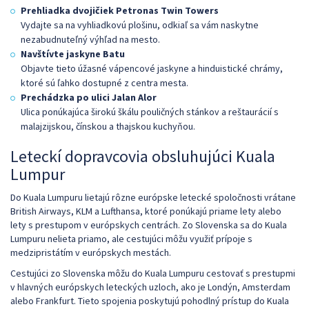
Prehliadka dvojičiek Petronas Twin Towers
Vydajte sa na vyhliadkovú plošinu, odkiaľ sa vám naskytne
nezabudnuteľný výhľad na mesto.
Navštívte jaskyne Batu
Objavte tieto úžasné vápencové jaskyne a hinduistické chrámy,
ktoré sú ľahko dostupné z centra mesta.
Prechádzka po ulici Jalan Alor
Ulica ponúkajúca širokú škálu pouličných stánkov a reštaurácií s
malajzijskou, čínskou a thajskou kuchyňou.
Leteckí dopravcovia obsluhujúci Kuala
Lumpur
Do Kuala Lumpuru lietajú rôzne európske letecké spoločnosti vrátane
British Airways, KLM a Lufthansa, ktoré ponúkajú priame lety alebo
lety s prestupom v európskych centrách. Zo Slovenska sa do Kuala
Lumpuru nelieta priamo, ale cestujúci môžu využiť prípoje s
medzipristátím v európskych mestách.
Cestujúci zo Slovenska môžu do Kuala Lumpuru cestovať s prestupmi
v hlavných európskych leteckých uzloch, ako je Londýn, Amsterdam
alebo Frankfurt. Tieto spojenia poskytujú pohodlný prístup do Kuala