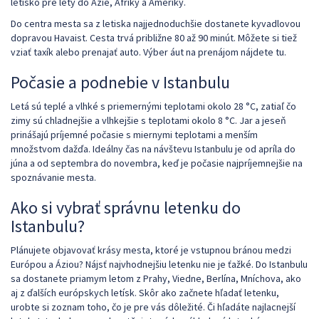
letisko pre lety do Ázie, Afriky a Ameriky.
Do centra mesta sa z letiska najjednoduchšie dostanete kyvadlovou
dopravou Havaist. Cesta trvá približne 80 až 90 minút. Môžete si tiež
vziať taxík alebo prenajať auto. Výber áut na prenájom nájdete tu.
Počasie a podnebie v Istanbulu
Letá sú teplé a vlhké s priemernými teplotami okolo 28 °C, zatiaľ čo
zimy sú chladnejšie a vlhkejšie s teplotami okolo 8 °C. Jar a jeseň
prinášajú príjemné počasie s miernymi teplotami a menším
množstvom dažďa. Ideálny čas na návštevu Istanbulu je od apríla do
júna a od septembra do novembra, keď je počasie najpríjemnejšie na
spoznávanie mesta.
Ako si vybrať správnu letenku do
Istanbulu?
Plánujete objavovať krásy mesta, ktoré je vstupnou bránou medzi
Európou a Áziou? Nájsť najvhodnejšiu letenku nie je ťažké. Do Istanbulu
sa dostanete priamym letom z Prahy, Viedne, Berlína, Mníchova, ako
aj z ďalších európskych letísk. Skôr ako začnete hľadať letenku,
urobte si zoznam toho, čo je pre vás dôležité. Či hľadáte najlacnejší