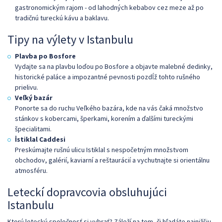
gastronomickým rajom - od lahodných kebabov cez meze až po
tradičnú tureckú kávu a baklavu.
Tipy na výlety v Istanbulu
Plavba po Bosfore
Vydajte sa na plavbu loďou po Bosfore a objavte malebné dedinky,
historické paláce a impozantné pevnosti pozdĺž tohto rušného
prielivu.
Veľký bazár
Ponorte sa do ruchu Veľkého bazára, kde na vás čaká množstvo
stánkov s kobercami, šperkami, korením a ďalšími tureckými
špecialitami.
İstiklal Caddesi
Preskúmajte rušnú ulicu Istiklal s nespočetným množstvom
obchodov, galérií, kaviarní a reštaurácií a vychutnajte si orientálnu
atmosféru.
Leteckí dopravcovia obsluhujúci
Istanbulu
Ktorú leteckú spoločnosť si vybrať? Záleží na tom, či hľadáte najnižšiu