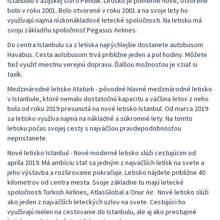
Istanbulu v ázijskej štvrti Pendik. Letisko je pomerne nové, otvorené
bolo v roku 2001. Bolo otvorené v roku 2001 a na svoje lety ho
využívajú najmä nízkonákladové letecké spoločnosti. Na letisku má
svoju základňu spoločnosť Pegasus Airlines.
Do centra Istanbulu sa z letiska najrýchlejšie dostanete autobusom
Havabus. Cesta autobusom trvá približne jeden a pol hodiny. Môžete
tiež využiť miestnu verejnú dopravu. Ďalšou možnosťou je vziať si
taxík.
Medzinárodné letisko Atatürk - pôvodné hlavné medzinárodné letisko
v Istanbule, ktoré nemalo dostatočnú kapacitu a väčšina letov z neho
bola od roku 2019 presunutá na nové letisko Istanbul. Od marca 2019
sa letisko využíva najmä na nákladné a súkromné lety. Na tomto
letisku počas svojej cesty s najväčšou pravdepodobnosťou
nepristanete.
Nové letisko Istanbul - Nové moderné letisko slúži cestujúcim od
apríla 2019. Má ambíciu stať sa jedným z najväčších letísk na svete a
jeho výstavba a rozširovanie pokračuje. Letisko nájdete približne 40
kilometrov od centra mesta. Svoje základne tu majú letecké
spoločnosti Turkish Airlines, AtlasGlobal a Onur Air. Nové letisko slúži
ako jeden z najväčších leteckých uzlov na svete. Cestujúci ho
využívajú nielen na cestovanie do Istanbulu, ale aj ako prestupné