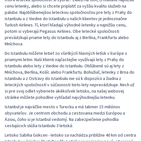
cenu letenky, alebo si chcete priplatiť za vyššiu kvalitu služieb na
palube. Najobľúbenejšou leteckou spoločnosťou pre lety z Prahy do
Istanbulu a z Viedne do Istanbulu u našich klientov je jednoznačne
Turkish Airlines. Tí, ktorí hľadajú výhodné letenky a najnižšiu cenu,
potom si vyberajú Pegasus Airlines. Obe letecké spoločnosti
prevádzkujú priame lety do Istanbulu aj z Berlína, Frankfurtu alebo
Mníchova.
Do Istanbulu môžete letieť zo všetkých hlavných letísk v Európe s
priamymi letmi. Naši klienti najčastejšie využívajú lety z Prahy do
Istanbulu alebo lety z Viedne do Istanbulu. Obľúbené sú aj lety z
Mníchova, Berlína, Košíc alebo Frankfurtu. Bohužiaľ, letenky z Brna do
Istanbulu a z Ostravy do Istanbulu nie sú k dispozícii a žiadna z
leteckých spoločností v súčasnosti tieto lety neprevádzkuje. Nech už
si pre svoj odlet vyberiete akékoľvek letisko, na našej webovej
stránke môžete pohodlne vyhľadať najvýhodnejšiu letenku.
Istanbul je najväčšie mesto v Turecku a má takmer 15 miliónov
obyvateľov. Je centrom obchodu a cestovania medzi Európou a
Áziou, čoho si je Istanbul vedomý. Na zabezpečenie pohodlia
cestujúcich slúžia Istanbulu 3 letiská:
Letisko Sabiha Gokcen - letisko sa nachádza približne 40 km od centra