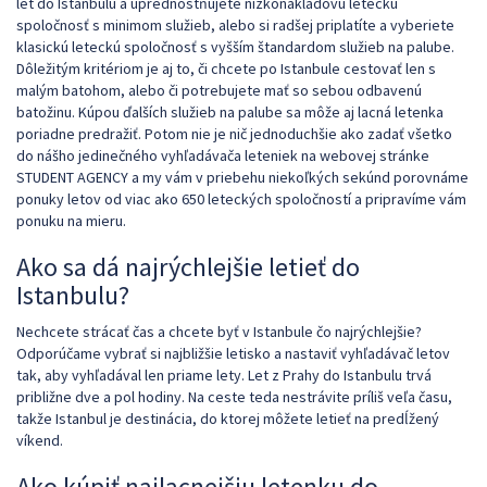
let do Istanbulu a uprednostňujete nízkonákladovú leteckú
spoločnosť s minimom služieb, alebo si radšej priplatíte a vyberiete
klasickú leteckú spoločnosť s vyšším štandardom služieb na palube.
Dôležitým kritériom je aj to, či chcete po Istanbule cestovať len s
malým batohom, alebo či potrebujete mať so sebou odbavenú
batožinu. Kúpou ďalších služieb na palube sa môže aj lacná letenka
poriadne predražiť. Potom nie je nič jednoduchšie ako zadať všetko
do nášho jedinečného vyhľadávača leteniek na webovej stránke
STUDENT AGENCY a my vám v priebehu niekoľkých sekúnd porovnáme
ponuky letov od viac ako 650 leteckých spoločností a pripravíme vám
ponuku na mieru.
Ako sa dá najrýchlejšie letieť do
Istanbulu?
Nechcete strácať čas a chcete byť v Istanbule čo najrýchlejšie?
Odporúčame vybrať si najbližšie letisko a nastaviť vyhľadávač letov
tak, aby vyhľadával len priame lety. Let z Prahy do Istanbulu trvá
približne dve a pol hodiny. Na ceste teda nestrávite príliš veľa času,
takže Istanbul je destinácia, do ktorej môžete letieť na predĺžený
víkend.
Ako kúpiť najlacnejšiu letenku do