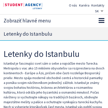
O nás
Kariéra
Kontakty
SK
CZ
Zobraziť hlavné menu
EN
DE
Letenky do Istanbulu
Letenky do Istanbulu
Istanbul je fascinujúci svet sám o sebe a najväčšie mesto Turecka.
Metropola s viac ako 15 miliónmi obyvateľov sa rozprestiera na dvoch
kontinentoch - Európe a Ázii, pričom obe časti rozdeľuje Bosporský
prieliv. Mesto spája moderné obchodné centrá a historické pamiatky
a ponúka svojim návštevníkom jedinečný zážitok. Istanbul je známy
svojou bohatou históriou, krásnou architektúrou a rozmanitou
kultúrou, ktorá odráža jeho byzantskú a osmanskú minulosť. Počas
návštevy si vychutnajte nákupy na tradičných bazároch, obdivujte
majestátne mešity a paláce a ochutnajte vynikajúcu tureckú kuchyňu.
Nech si vyberiete ktorúkoľvek časť mesta, Istanbul vás pohltí svojou