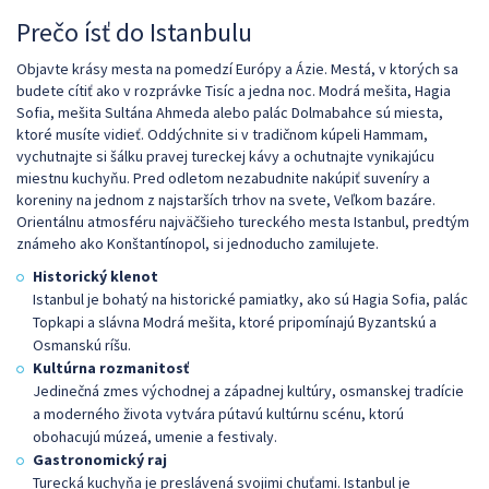
Prečo ísť do Istanbulu
Objavte krásy mesta na pomedzí Európy a Ázie. Mestá, v ktorých sa
budete cítiť ako v rozprávke Tisíc a jedna noc. Modrá mešita, Hagia
Sofia, mešita Sultána Ahmeda alebo palác Dolmabahce sú miesta,
ktoré musíte vidieť. Oddýchnite si v tradičnom kúpeli Hammam,
vychutnajte si šálku pravej tureckej kávy a ochutnajte vynikajúcu
miestnu kuchyňu. Pred odletom nezabudnite nakúpiť suveníry a
koreniny na jednom z najstarších trhov na svete, Veľkom bazáre.
Orientálnu atmosféru najväčšieho tureckého mesta Istanbul, predtým
známeho ako Konštantínopol, si jednoducho zamilujete.
Historický klenot
Istanbul je bohatý na historické pamiatky, ako sú Hagia Sofia, palác
Topkapi a slávna Modrá mešita, ktoré pripomínajú Byzantskú a
Osmanskú ríšu.
Kultúrna rozmanitosť
Jedinečná zmes východnej a západnej kultúry, osmanskej tradície
a moderného života vytvára pútavú kultúrnu scénu, ktorú
obohacujú múzeá, umenie a festivaly.
Gastronomický raj
Turecká kuchyňa je preslávená svojimi chuťami. Istanbul je