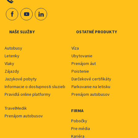
NAŠE SLUŽBY
OSTATNÉ PRODUKTY
Autobusy
Víza
Letenky
Ubytovanie
Vlaky
Prenájom áut
Zájazdy
Poistenie
Jazykové pobyty
Darčekové certifikáty
Informacie o dostupnosti sluzieb
Parkovanie na letisku
Pravidlá online platformy
Prenájom autobusov
TravelMedik
FIRMA
Prenájom autobusov
Pobočky
Pre média
Kariéra