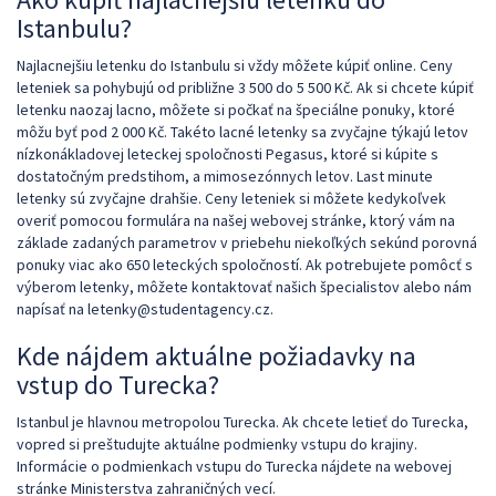
Istanbulu?
Najlacnejšiu letenku do Istanbulu si vždy môžete kúpiť online. Ceny
leteniek sa pohybujú od približne 3 500 do 5 500 Kč. Ak si chcete kúpiť
letenku naozaj lacno, môžete si počkať na špeciálne ponuky, ktoré
môžu byť pod 2 000 Kč. Takéto lacné letenky sa zvyčajne týkajú letov
nízkonákladovej leteckej spoločnosti Pegasus, ktoré si kúpite s
dostatočným predstihom, a mimosezónnych letov. Last minute
letenky sú zvyčajne drahšie. Ceny leteniek si môžete kedykoľvek
overiť pomocou formulára na našej webovej stránke, ktorý vám na
základe zadaných parametrov v priebehu niekoľkých sekúnd porovná
ponuky viac ako 650 leteckých spoločností. Ak potrebujete pomôcť s
výberom letenky, môžete kontaktovať našich špecialistov alebo nám
napísať na letenky@studentagency.cz.
Kde nájdem aktuálne požiadavky na
vstup do Turecka?
Istanbul je hlavnou metropolou Turecka. Ak chcete letieť do Turecka,
vopred si preštudujte aktuálne podmienky vstupu do krajiny.
Informácie o podmienkach vstupu do Turecka nájdete na webovej
stránke Ministerstva zahraničných vecí.