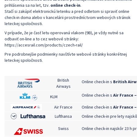
prihlásenia sa na let, tzv.
online check-in
.
Stačí si zakúpiť elektronickú letenku a pred odletom si spraviť online
check-in doma alebo v kancelárii prostredníctvom webových stránok
leteckej spoločnosti.
V prípade, že je časť letu operovaná vlakom (9B), je vždy nutné sa
odbaviť on-line a to cez webové stránky:
https://accesrail.com/products/czech-rail/
Pre podrobnejšie podmienky navštívte webové stránky konkrétnej
leteckej spoločnosti.
British
Online check-in s
British Air
Airways
Online check-in s
Air France 
KLM
Air France
Online check-in s
Air France 
Lufthansa
Online check-in pre lety najsk
Swiss
Online check-in najskôr 23 h 