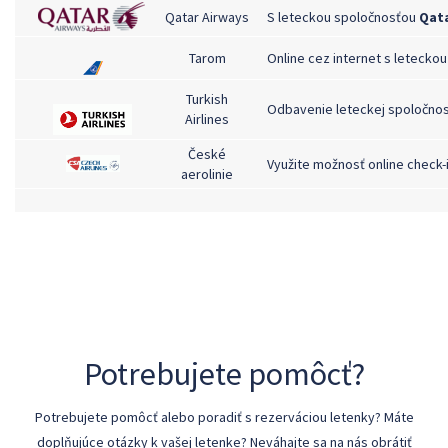
Qatar Airways
S leteckou spoločnosťou
Qata
Tarom
Online cez internet s letecko
Turkish
Odbavenie leteckej spoločnos
Airlines
České
Využite možnosť online check-
aerolinie
Air Baltic
Check-in na letisku je možný 
UIA
Check-in na letisku je možný iba za poplatok 
Potrebujete pomôcť?
Potrebujete pomôcť alebo poradiť s rezerváciou letenky? Máte
doplňujúce otázky k vašej letenke? Neváhajte sa na nás obrátiť