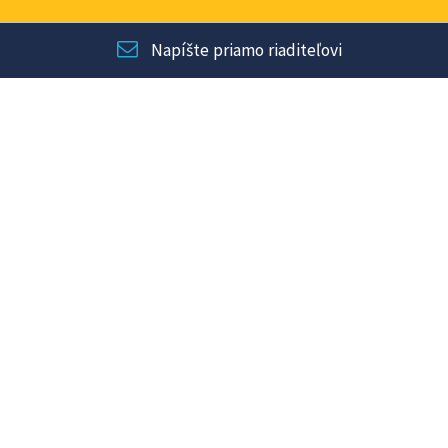
Napíšte priamo riaditeľovi
Podieľajte sa na zlepšení našich služieb.
Píšte svoje podnety priamo riaditeľovi.