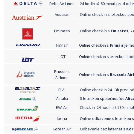
Delta Air Lines
24 hodín až 60 minút pred odl
Austrian
Online check-in s leteckou sp
Emirates
Online check-in s
Emirates
, 2
Finnair
Online check-in s
Finnair
je mo
LOT
Online check-in s leteckou sp
Brussels
Online check-in s
Brussels Air
Airlines
El Al
Online check-in 24 - 3h pred 
Alitalia
S leteckou spoločnosťou
Alit
EVA Air
Check-in 24 hodín až 180 minu
Iberia
Online odbavenie s leteckou 
Korean Air
Odbavenie cez internet s
Kor