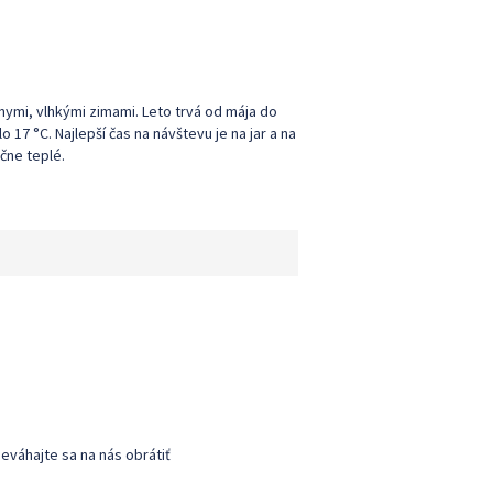
ymi, vlhkými zimami. Leto trvá od mája do
17 °C. Najlepší čas na návštevu je na jar a na
čne teplé.
eváhajte sa na nás obrátiť