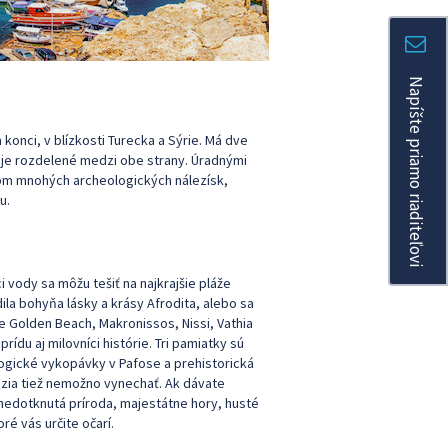
Napíšte priamo riaditeľovi
konci, v blízkosti Turecka a Sýrie. Má dve
a je rozdelené medzi obe strany. Úradnými
ovom mnohých archeologických nálezísk,
u.
ci vody sa môžu tešiť na najkrajšie pláže
dila bohyňa lásky a krásy Afrodita, alebo sa
že Golden Beach, Makronissos, Nissi, Vathia
rídu aj milovníci histórie. Tri pamiatky sú
gické vykopávky v Pafose a prehistorická
ózia tiež nemožno vynechať. Ak dávate
 nedotknutá príroda, majestátne hory, husté
é vás určite očarí.