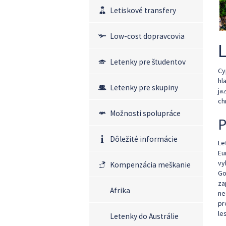
Letiskové transfery
Low-cost dopravcovia
Letenky pre študentov
Cy
hl
Letenky pre skupiny
ja
ch
Možnosti spolupráce
P
Dôležité informácie
Le
Eu
vy
Kompenzácia meškanie
Go
za
Afrika
ne
pr
le
Letenky do Austrálie