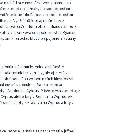
s sa nachádza v inom časovom pásme ako
 môžete letieť do Larnaky so spoločnosťou
ľ môžete letieť do Pafosu so spoločnosťou
hansa. Využiť môžete aj ďalšie lety z
poločnosťou Condor alebo Lufthansa alebo z
 Katovíc a Krakova so spoločnosťou Ryanair.
stupom v Turecku. Ideálne spojenie z väčšiny
.
 na ponúkanú cenu letenky. Ak hľadáte
 odletmi nielen z Prahy, ale aj z letísk v
Najobľúbenejšou voľbou našich klientov sú
iaľ nie sú v ponuke a žiadna letecká
ty z Viedne na Cyprus. Môžete však letieť aj z
Cyprus alebo lety z Berlína na Cyprus. Ak
bené sú lety z Krakova na Cyprus a lety z
ká Pafos a Larnaka sa nachádzajú v južnej