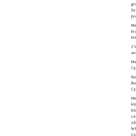
gr
že
pr
Me
kr
le
Z 
au
Me
Cy
Na
Bu
Cy
Me
kt
kt
ce
zá
le
Cy