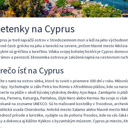
Letenky na Cyprus
prus je tretí najväčší ostrov v Stredozemnom mori a leží na jeho východnom 
avné časti: grécku na juhu a tureckú na severe, pričom hlavné mesto Nikózi
zykmi sú gréčtina a turečtina. Vďaka svojej bohatej histórii je Cyprus dom
rámov a pevností. Ekonomika ostrova je založená najmä na cestovnom ruch
rečo ísť na Cyprus
ťte s nami na ostrov slnka, ktoré tu svieti v priemere 300 dní v roku. Milovní
rópy. Vychutnajte si záliv Petra tou Romiu s Afroditinou plážou, kde sa naro
berte na pláže v okolí bývalej rybárskej dediny Ayia Napa. Zamilujete si plá
nia, Pernera, Katsarga, Pantahou, Glyki Nero alebo Kermia. Na svoje si však p
písané na zozname UNESCO. Sú to maľované kostolíky v Troodose, archeolo
olitická osada Choirokoitia. Antické mesto Salamis alebo hlavné mesto Nik
ednosť prírode a turistike, vydajte sa do pohoria Troodos, kde na vás čaká
sy a dokonca aj kláštor Kykkos s byzantským múzeom. Cyprus je miesto, ktor