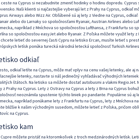
i ceste na Cyprus si nezabudnite zmeniť hodinky o hodinu dopredu. Cypru
ovensko. Naši klienti si najčastejšie vyberajú let z Prahy na Cyprus, odkiaľ
prus Airways alebo Wizz Air. Obľúbené sú aj lety z Viedne na Cyprus, odkia
anair alebo do Larnaky so spoločnosťami Ryanair, Austrian Airlines alebo Luft
mecka, napríklad z Mníchova so spoločnosťou Lufthansa, z Frankfurtu so s
rlína so spoločnosťou easyJet alebo Ryanair. Z Poľska môžete využiť lety z
 chcete letieť do severnej časti Cypru na letisko Ercan, musíte letieť s pre
rópskych letísk ponúka turecká národná letecká spoločnosť Turkish Airlines
etisko odkiaľ
esto, odkiaľ letíte na Cyprus, môže mať vplyv na cenu vašej letenky, ale aj
jlacnejšie letenky, nastavte si náš jedinečný vyhľadávač výhodných leteniek s
olitých štátoch. Na letisko sa môžete dostať autobusmi a vlakmi RegioJet. 
ty z Prahy na Cyprus. Lety z Ostravy na Cyprus a lety z Brna na Cyprus bohuž
oločnosť neoznámila spustenie týchto liniek po pandante. Populárne sú aj le
mecka, napríklad ponúkame lety z Frankfurtu na Cyprus, lety z Mníchova na 
te bližšie k našim východným susedom, môžete letieť z Poľska, pričom obľú
tovíc na Cyprus.
etisko kam
 Cypre môžete pristáť na ktoromkoľvek z troch medzinárodných letísk. Letis