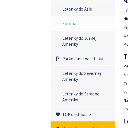
Pl
Letenky do Ázie
Cy
Hi
Európa
Ná
Ga
Letenky do Južnej
Ameriky
Me
T
Parkovanie na letisku
Pa
Letenky do Severnej
Na
Ameriky
T
Vy
Letenky do Strednej
Ameriky
Ná
Pr
TOP destinácie
L