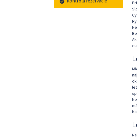
Kontrola rezervácie
Pr
Sl
Cy
Ry
Ne
Be
Ak
eu
L
Mi
na
ok
le
sp
Ne
má
Ka
L
Na