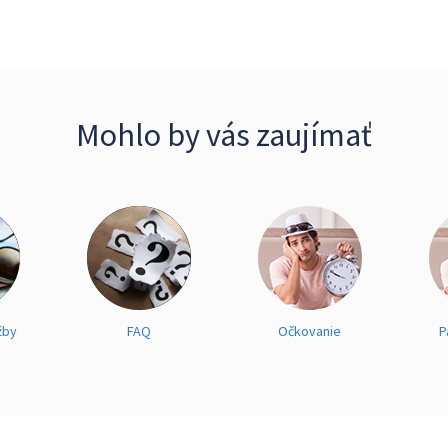
Mohlo by vás zaujímať
žby
FAQ
Očkovanie
P