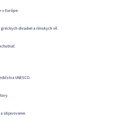
e v Európe.
réckych divadiel a rímskych víl.
ochutnať.
dedičstva UNESCO.
tory.
 a objavovanie.