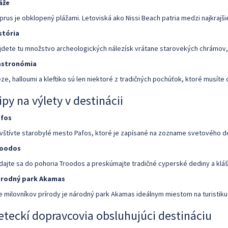
áže
prus je obklopený plážami. Letoviská ako Nissi Beach patria medzi najkrajši
stória
jdete tu množstvo archeologických nálezísk vrátane starovekých chrámov, g
stronómia
ze, halloumi a kleftiko sú len niektoré z tradičných pochúťok, ktoré musíte 
ipy na výlety v destinácii
fos
vštívte starobylé mesto Pafos, ktoré je zapísané na zozname svetového 
roodos
dajte sa do pohoria Troodos a preskúmajte tradičné cyperské dediny a kláš
rodný park Akamas
e milovníkov prírody je národný park Akamas ideálnym miestom na turistiku
eteckí dopravcovia obsluhujúci destináciu