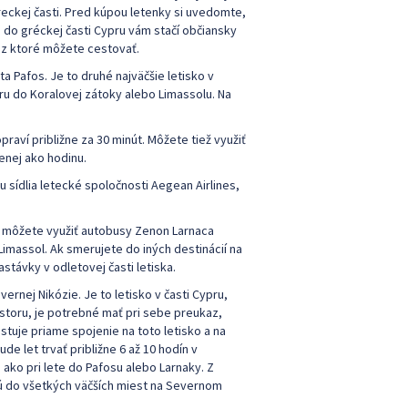
reckej časti. Pred kúpou letenky si uvedomte,
o do gréckej časti Cypru vám stačí občiansky
ez ktoré môžete cestovať.
 Pafos. Je to druhé najväčšie letisko v
pru do Koralovej zátoky alebo Limassolu. Na
raví približne za 30 minút. Môžete tiež využiť
enej ako hodinu.
u sídlia letecké spoločnosti Aegean Airlines,
, môžete využiť autobusy Zenon Larnaca
imassol. Ak smerujete do iných destinácií na
stávky v odletovej časti letiska.
ernej Nikózie. Je to letisko v časti Cypru,
toru, je potrebné mať pri sebe preukaz,
stuje priame spojenie na toto letisko a na
de let trvať približne 6 až 10 hodín v
 ako pri lete do Pafosu alebo Larnaky. Z
jú do všetkých väčších miest na Severnom