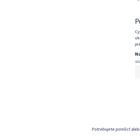
P
Cy
ok
je
Na
vr
Potrebujete pomôcť alebo 