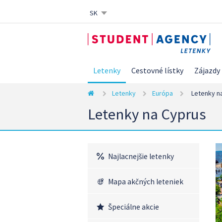
SK
CZ
EN
DE
Letenky
Cestovné lístky
Zájazdy
Letenky
Európa
Letenky n
Letenky na Cyprus
Najlacnejšie letenky
Mapa akčných leteniek
Špeciálne akcie