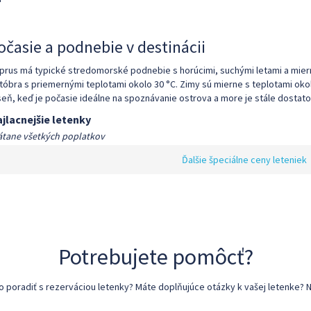
očasie a podnebie v destinácii
prus má typické stredomorské podnebie s horúcimi, suchými letami a miern
tóbra s priemernými teplotami okolo 30 °C. Zimy sú mierne s teplotami okolo 
seň, keď je počasie ideálne na spoznávanie ostrova a more je stále dostato
jlacnejšie letenky
átane všetkých poplatkov
Ďalšie špeciálne ceny leteniek
Potrebujete pomôcť?
poradiť s rezerváciou letenky? Máte doplňujúce otázky k vašej letenke? N