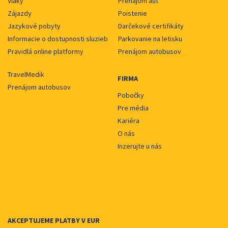
Vlaky
Prenájom áut
Zájazdy
Poistenie
Jazykové pobyty
Darčekové certifikáty
Informacie o dostupnosti sluzieb
Parkovanie na letisku
Pravidlá online platformy
Prenájom autobusov
TravelMedik
FIRMA
Prenájom autobusov
Pobočky
Pre média
Kariéra
O nás
Inzerujte u nás
AKCEPTUJEME PLATBY V EUR