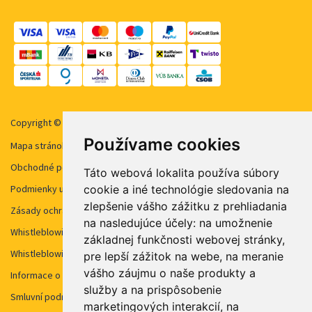
Copyright © 2026 STUDENT AGENCY, s.r.o. Všechna práva vyhrazena.
Používame cookies
Mapa stránok
Obchodné podmienky
Táto webová lokalita používa súbory
cookie a iné technológie sledovania na
Podmienky užívanie cookies
zlepšenie vášho zážitku z prehliadania
Zásady ochrany osobných údajov
na nasledujúce účely:
na umožnenie
Whistleblowing STUDENT AGENCY
základnej funkčnosti webovej stránky
,
Whistleblowing STUDENT AGENCY TRAVEL
pre lepší zážitok na webe
,
na meranie
vášho záujmu o naše produkty a
Informace o kamerovém systému
služby a na prispôsobenie
Smluvní podmínky pro internetový vyhledávač
marketingových interakcií
,
na