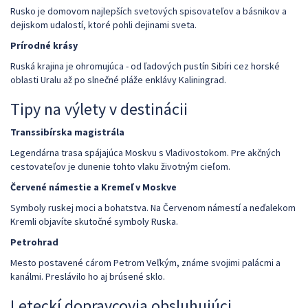
Rusko je domovom najlepších svetových spisovateľov a básnikov a
dejiskom udalostí, ktoré pohli dejinami sveta.
Prírodné krásy
Ruská krajina je ohromujúca - od ľadových pustín Sibíri cez horské
oblasti Uralu až po slnečné pláže enklávy Kaliningrad.
Tipy na výlety v destinácii
Transsibírska magistrála
Legendárna trasa spájajúca Moskvu s Vladivostokom. Pre akčných
cestovateľov je dunenie tohto vlaku životným cieľom.
Červené námestie a Kremeľ v Moskve
Symboly ruskej moci a bohatstva. Na Červenom námestí a neďalekom
Kremli objavíte skutočné symboly Ruska.
Petrohrad
Mesto postavené cárom Petrom Veľkým, známe svojimi palácmi a
kanálmi. Preslávilo ho aj brúsené sklo.
Leteckí dopravcovia obsluhujúci