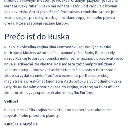
miliónov a hlavným mestom je Moskva. Úradným jazykom je ruština.
Mena je ruský rubeľ. Rusko má bohatú históriu od cárov a cárovien
cez sovietsku éru až po súčasnú federatívnu republiku. Krajina je
známa svojimi prírodnými zdrojmi vrátane ropy, zemného plynu a
dreva, ktoré zásobujú väčšinu Európy.
Prečo ísť do Ruska
Rusko je kolosálna krajina plná kontrastov. Od iskrivých svetiel
metropoly Moskvy až po tiché a tajomné pláne Sibíri, Rusko, celý
názov Ruskej federácie, ponúka nekonečné možnosti objavovať niečo
nové a jedinečné. Na vlastnej koži môžete zažiť neúprosnú zimu v
Jekaterinburgu, obdivovať architektonické skvosty v Petrohrade
alebo sa vydať na niekoľkodňovú expedíciu po Transsibírskej
magistrále a preskúmať tajomstvá Vladivostoku a východného Ruska.
Lety do Ruska vám otvoria dvere do krajiny, v ktorej sa život už viac
ako storočie vyvíja úplne inak ako vo zvyšku Európy.
Veľkosť
Rusko je najväčšia krajina na svete, ktorá zaberá viac ako osminu
obývateľného priestoru planéty.
Kultúra a história