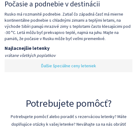
Počasie a podnebie v destinácii
Rusko má rozmanité podnebie. Zatiaľ čo západná časť má mierne
kontinentálne podnebie s chladnými zimami a teplými letami, na
východe Sibíri panujú mrazivé zimy s teplotami často klesajúcimi pod
-30 °C. Letá môžu byť prekvapivo teplé, najmä na juhu. Majte na
pamäti, že počasie v Rusku môže byť veľmi premenlivé.
Najlacnejšie letenky
vrátane všetkých poplatkov
Ďalšie špeciálne ceny leteniek
Potrebujete pomôcť?
Potrebujete pomôcť alebo poradiť s rezerváciou letenky? Máte
doplňujúce otázky k vašej letenke? Neváhajte sa na nás obrátiť