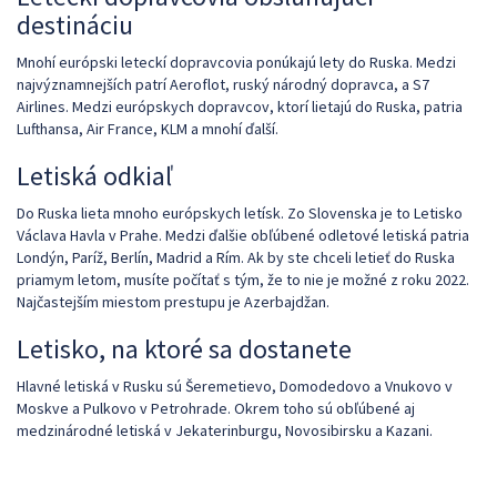
destináciu
Mnohí európski leteckí dopravcovia ponúkajú lety do Ruska. Medzi
najvýznamnejších patrí Aeroflot, ruský národný dopravca, a S7
Airlines. Medzi európskych dopravcov, ktorí lietajú do Ruska, patria
Lufthansa, Air France, KLM a mnohí ďalší.
Letiská odkiaľ
Do Ruska lieta mnoho európskych letísk. Zo Slovenska je to Letisko
Václava Havla v Prahe. Medzi ďalšie obľúbené odletové letiská patria
Londýn, Paríž, Berlín, Madrid a Rím. Ak by ste chceli letieť do Ruska
priamym letom, musíte počítať s tým, že to nie je možné z roku 2022.
Najčastejším miestom prestupu je Azerbajdžan.
Letisko, na ktoré sa dostanete
Hlavné letiská v Rusku sú Šeremetievo, Domodedovo a Vnukovo v
Moskve a Pulkovo v Petrohrade. Okrem toho sú obľúbené aj
medzinárodné letiská v Jekaterinburgu, Novosibirsku a Kazani.