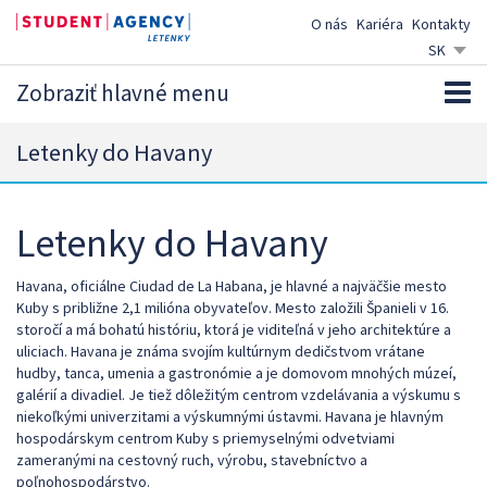
O nás
Kariéra
Kontakty
SK
CZ
Zobraziť hlavné menu
EN
DE
Letenky do Havany
Letenky do Havany
Havana, oficiálne Ciudad de La Habana, je hlavné a najväčšie mesto
Kuby s približne 2,1 milióna obyvateľov. Mesto založili Španieli v 16.
storočí a má bohatú históriu, ktorá je viditeľná v jeho architektúre a
uliciach. Havana je známa svojím kultúrnym dedičstvom vrátane
hudby, tanca, umenia a gastronómie a je domovom mnohých múzeí,
galérií a divadiel. Je tiež dôležitým centrom vzdelávania a výskumu s
niekoľkými univerzitami a výskumnými ústavmi. Havana je hlavným
hospodárskym centrom Kuby s priemyselnými odvetviami
zameranými na cestovný ruch, výrobu, stavebníctvo a
poľnohospodárstvo.