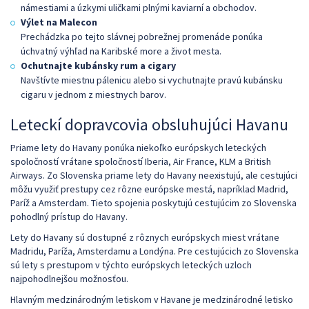
námestiami a úzkymi uličkami plnými kaviarní a obchodov.
Výlet na Malecon
Prechádzka po tejto slávnej pobrežnej promenáde ponúka
úchvatný výhľad na Karibské more a život mesta.
Ochutnajte kubánsky rum a cigary
Navštívte miestnu pálenicu alebo si vychutnajte pravú kubánsku
cigaru v jednom z miestnych barov.
Leteckí dopravcovia obsluhujúci Havanu
Priame lety do Havany ponúka niekoľko európskych leteckých
spoločností vrátane spoločností Iberia, Air France, KLM a British
Airways. Zo Slovenska priame lety do Havany neexistujú, ale cestujúci
môžu využiť prestupy cez rôzne európske mestá, napríklad Madrid,
Paríž a Amsterdam. Tieto spojenia poskytujú cestujúcim zo Slovenska
pohodlný prístup do Havany.
Lety do Havany sú dostupné z rôznych európskych miest vrátane
Madridu, Paríža, Amsterdamu a Londýna. Pre cestujúcich zo Slovenska
sú lety s prestupom v týchto európskych leteckých uzloch
najpohodlnejšou možnosťou.
Hlavným medzinárodným letiskom v Havane je medzinárodné letisko