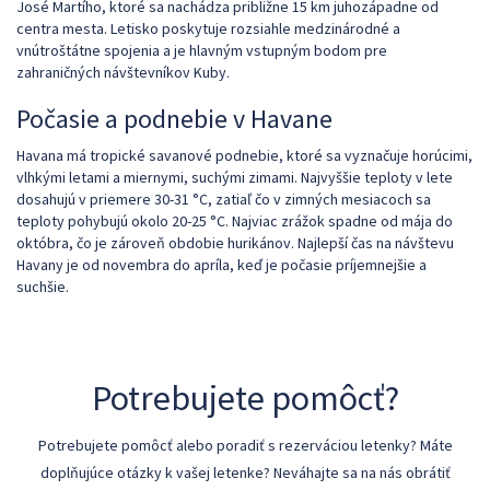
José Martího, ktoré sa nachádza približne 15 km juhozápadne od
centra mesta. Letisko poskytuje rozsiahle medzinárodné a
vnútroštátne spojenia a je hlavným vstupným bodom pre
zahraničných návštevníkov Kuby.
Počasie a podnebie v Havane
Havana má tropické savanové podnebie, ktoré sa vyznačuje horúcimi,
vlhkými letami a miernymi, suchými zimami. Najvyššie teploty v lete
dosahujú v priemere 30-31 °C, zatiaľ čo v zimných mesiacoch sa
teploty pohybujú okolo 20-25 °C. Najviac zrážok spadne od mája do
októbra, čo je zároveň obdobie hurikánov. Najlepší čas na návštevu
Havany je od novembra do apríla, keď je počasie príjemnejšie a
suchšie.
Potrebujete pomôcť?
Potrebujete pomôcť alebo poradiť s rezerváciou letenky? Máte
doplňujúce otázky k vašej letenke? Neváhajte sa na nás obrátiť