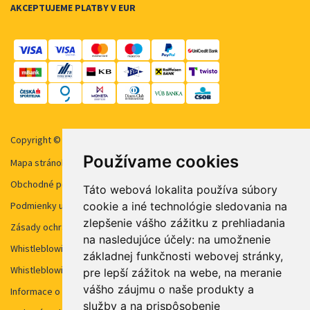
AKCEPTUJEME PLATBY V EUR
Copyright © 2026 STUDENT AGENCY, s.r.o. Všechna práva vyhrazena.
Používame cookies
Mapa stránok
Obchodné podmienky
Táto webová lokalita používa súbory
cookie a iné technológie sledovania na
Podmienky užívanie cookies
zlepšenie vášho zážitku z prehliadania
Zásady ochrany osobných údajov
na nasledujúce účely:
na umožnenie
Whistleblowing STUDENT AGENCY
základnej funkčnosti webovej stránky
,
Whistleblowing STUDENT AGENCY TRAVEL
pre lepší zážitok na webe
,
na meranie
vášho záujmu o naše produkty a
Informace o kamerovém systému
služby a na prispôsobenie