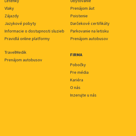
Letenky
Ubytovanie
Vlaky
Prenájom áut
Zájazdy
Poistenie
Jazykové pobyty
Darčekové certifikáty
Informacie o dostupnosti sluzieb
Parkovanie na letisku
Pravidlá online platformy
Prenájom autobusov
TravelMedik
FIRMA
Prenájom autobusov
Pobočky
Pre média
Kariéra
O nás
Inzerujte u nás