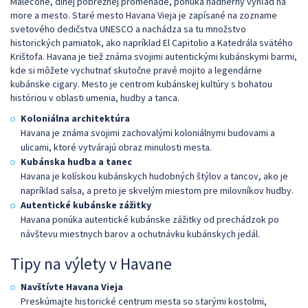
Malecone, dlhej pobrežnej promenáde, ponúka nádherný výhľad na
more a mesto. Staré mesto Havana Vieja je zapísané na zozname
svetového dedičstva UNESCO a nachádza sa tu množstvo
historických pamiatok, ako napríklad El Capitolio a Katedrála svätého
Krištofa. Havana je tiež známa svojimi autentickými kubánskymi barmi,
kde si môžete vychutnať skutočne pravé mojito a legendárne
kubánske cigary. Mesto je centrom kubánskej kultúry s bohatou
históriou v oblasti umenia, hudby a tanca.
Koloniálna architektúra
Havana je známa svojimi zachovalými koloniálnymi budovami a
ulicami, ktoré vytvárajú obraz minulosti mesta.
Kubánska hudba a tanec
Havana je kolískou kubánskych hudobných štýlov a tancov, ako je
napríklad salsa, a preto je skvelým miestom pre milovníkov hudby.
Autentické kubánske zážitky
Havana ponúka autentické kubánske zážitky od prechádzok po
návštevu miestnych barov a ochutnávku kubánskych jedál.
Tipy na výlety v Havane
Navštívte Havana Vieja
Preskúmajte historické centrum mesta so starými kostolmi,