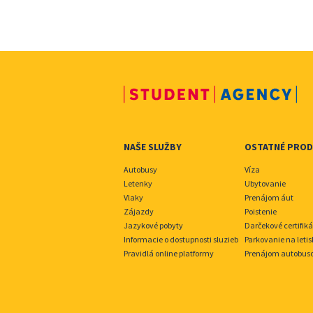
NAŠE SLUŽBY
OSTATNÉ PRO
Autobusy
Víza
Letenky
Ubytovanie
Vlaky
Prenájom áut
Zájazdy
Poistenie
Jazykové pobyty
Darčekové certifiká
Informacie o dostupnosti sluzieb
Parkovanie na leti
Pravidlá online platformy
Prenájom autobus