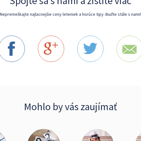
Spojte sa s nami a zistite viac
Nepremeškajte najlacnejšie ceny leteniek a horúce tipy. Buďte stále s nami!
Mohlo by vás zaujímať