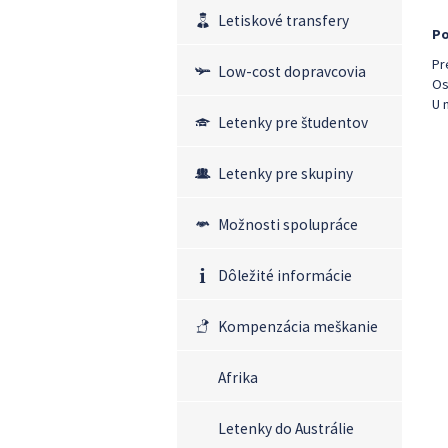
Letiskové transfery
Po
Pr
Low-cost dopravcovia
Os
U 
Letenky pre študentov
Letenky pre skupiny
Možnosti spolupráce
Dôležité informácie
Kompenzácia meškanie
Afrika
Letenky do Austrálie