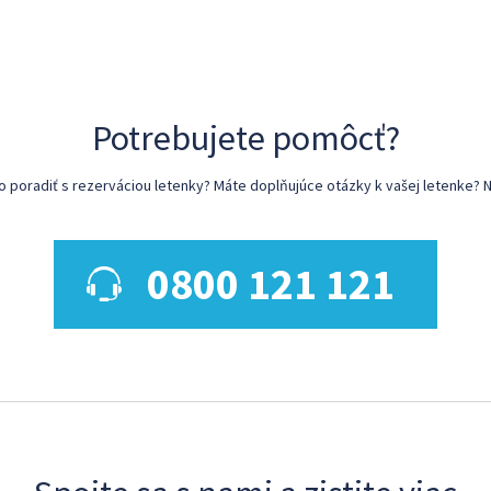
Potrebujete pomôcť?
poradiť s rezerváciou letenky? Máte doplňujúce otázky k vašej letenke? N
0800 121 121