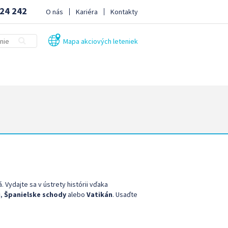
24 242
O nás
Kariéra
Kontakty
Mapa akciových leteniek
 Vydajte sa v ústrety histórii vďaka
i
,
Španielske schody
alebo
Vatikán
. Usaďte