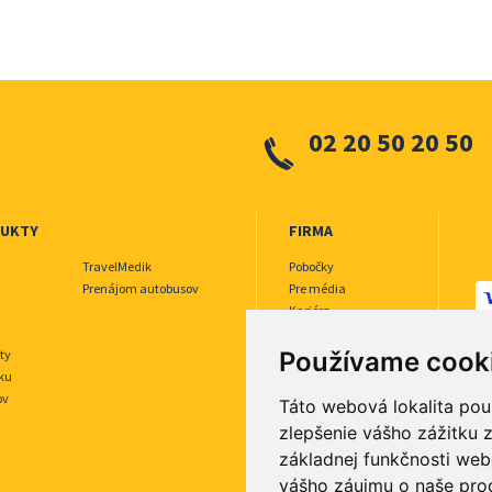
02 20 50 20 50
DUKTY
FIRMA
TravelMedik
Pobočky
Prenájom autobusov
Pre média
Kariéra
O nás
Používame cook
ty
Inzerujte u nás
sku
ov
Táto webová lokalita pou
zlepšenie vášho zážitku z
základnej funkčnosti web
vášho záujmu o naše pro