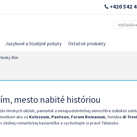
+420 542 4
Jazykové a študijné pobyty
Ostatné produkty
tenky Rím
ím, mesto nabité históriou
zlu rímskych uličiek, pamiatok a nenapodobiteľnej atmosfére málokto odolá.
miatkam ako sú
Koloseum
,
Panteon
,
Forum Romanum
, fontána
di Trev
 v útulnej romantickej kaviarničke a vychutnajte si pravé Taliansko.