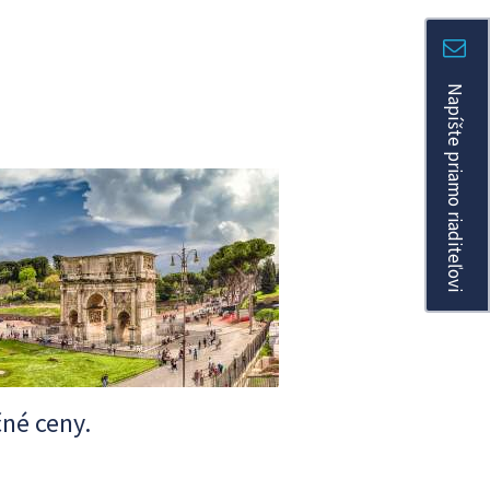
Napíšte priamo riaditeľovi
čné ceny.