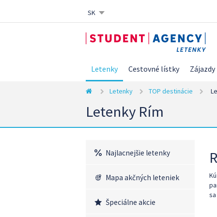
SK
CZ
EN
DE
Letenky
Cestovné lístky
Zájazdy
Letenky
TOP destinácie
Le
Letenky Rím
Najlacnejšie letenky
R
Kú
Mapa akčných leteniek
pa
sa
Špeciálne akcie