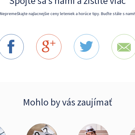
Spojte sa s nami a zistite viac
Nepremeškajte najlacnejšie ceny leteniek a horúce tipy. Buďte stále s nami!
Mohlo by vás zaujímať