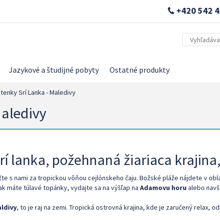
+420 542 4
Jazykové a študijné pobyty
Ostatné produkty
tenky Srí Lanka - Maledivy
Maledivy
rí lanka, požehnaná žiariaca krajina,
ťte s nami za tropickou vôňou cejlónskeho čaju. Božské pláže nájdete v obl
ak máte túlavé topánky, vydajte sa na výšľap na
Adamovu horu
alebo navš
ldivy
, to je raj na zemi. Tropická ostrovná krajina, kde je zaručený relax