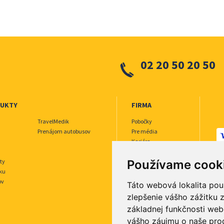
02 20 50 20 50
DUKTY
FIRMA
TravelMedik
Pobočky
Prenájom autobusov
Pre média
Kariéra
O nás
Používame cook
ty
Inzerujte u nás
sku
ov
Táto webová lokalita pou
zlepšenie vášho zážitku z
základnej funkčnosti web
vášho záujmu o naše pro