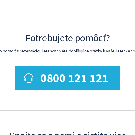
Potrebujete pomôcť?
poradiť s rezerváciou letenky? Máte doplňujúce otázky k vašej letenke? N
0800 121 121