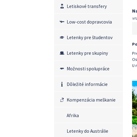
Letiskové transfery
Na
vr
Low-cost dopravcovia
Letenky pre študentov
Po
Letenky pre skupiny
Pr
Os
U 
Možnosti spolupráce
Dôležité informácie
Kompenzácia meškanie
Afrika
Letenky do Austrálie