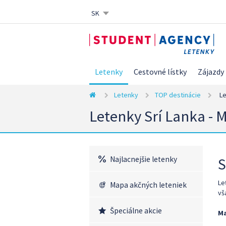
SK
CZ
EN
DE
Letenky
Cestovné lístky
Zájazdy
Letenky
TOP destinácie
Le
Letenky Srí Lanka - 
Najlacnejšie letenky
S
Le
Mapa akčných leteniek
vš
Špeciálne akcie
Ma