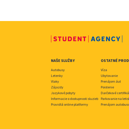
NAŠE SLUŽBY
OSTATNÉ PRO
Autobusy
Víza
Letenky
Ubytovanie
Vlaky
Prenájom áut
Zájazdy
Poistenie
Jazykové pobyty
Darčekové certifiká
Informacie o dostupnosti sluzieb
Parkovanie na leti
Pravidlá online platformy
Prenájom autobus