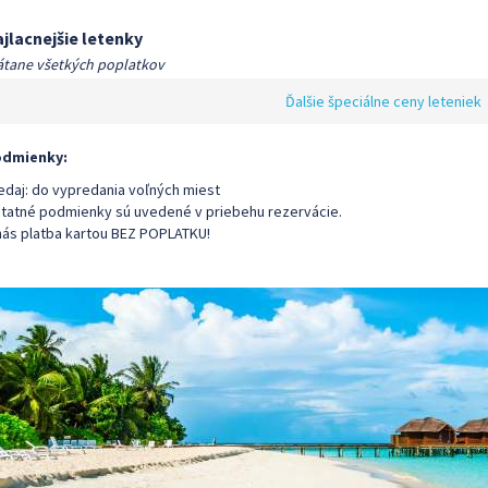
jlacnejšie letenky
átane všetkých poplatkov
Ďalšie špeciálne ceny leteniek
dmienky:
edaj: do vypredania voľných miest
tatné podmienky sú uvedené v priebehu rezervácie.
nás platba kartou BEZ POPLATKU!