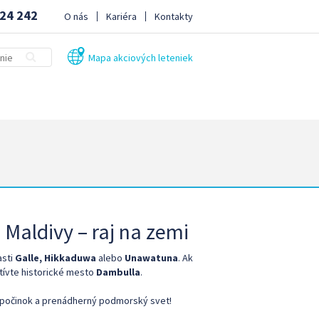
24 242
O nás
Kariéra
Kontakty
Mapa akciových leteniek
 Maldivy – raj na zemi
asti
Galle, Hikkaduwa
alebo
Unawatuna
. Ak
tívte historické mesto
Dambulla
.
, odpočinok a prenádherný podmorský svet!