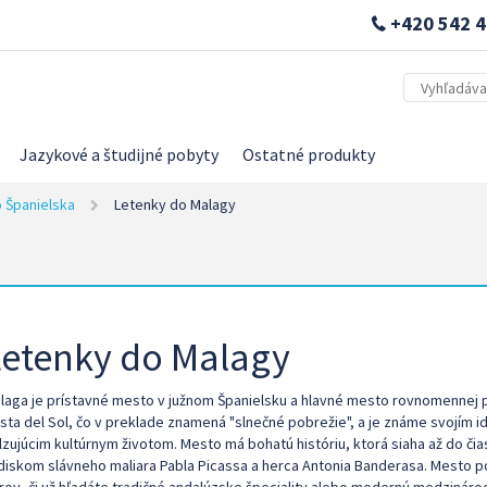
+420 542 4
Jazykové a študijné pobyty
Ostatné produkty
 Španielska
Letenky do Malagy
Letenky do Malagy
laga je prístavné mesto v južnom Španielsku a hlavné mesto rovnomennej pr
sta del Sol, čo v preklade znamená "slnečné pobrežie", a je známe svojím 
lzujúcim kultúrnym životom. Mesto má bohatú históriu, ktorá siaha až do čia
diskom slávneho maliara Pabla Picassa a herca Antonia Banderasa. Mesto ponú