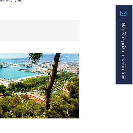
dnú kuchyňu.
Napíšte priamo riaditeľovi