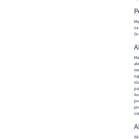
P
Ma
sa
čo
A
Ma
al
ni
na
ní
pa
An
pr
je
vi
A
Ak