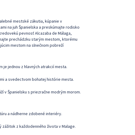
malebné mestské zákutia, kúpanie v
nami na juh Španielska a preskúmajte rodisko
 stredovekú pevnosť Alcazaba de Málaga,
utnajte prechádzku starým mestom, ktorému
arujúcim mestom na slnečnom pobreží
 je jednou z hlavných atrakcií mesta.
tmi a svedectvom bohatej histórie mesta.
pláží v Španielsku s priezračne modrým morom.
úru a nádherne zdobené interiéry.
ký zážitok z každodenného života v Malage.