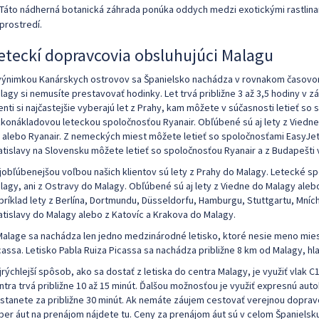
Táto nádherná botanická záhrada ponúka oddych medzi exotickými rastlinam
prostredí.
eteckí dopravcovia obsluhujúci Malagu
výnimkou Kanárskych ostrovov sa Španielsko nachádza v rovnakom časovo
lagy si nemusíte prestavovať hodinky. Let trvá približne 3 až 3,5 hodiny v záv
ienti si najčastejšie vyberajú let z Prahy, kam môžete v súčasnosti letieť 
zkonákladovou leteckou spoločnosťou Ryanair. Obľúbené sú aj lety z Viedne
r alebo Ryanair. Z nemeckých miest môžete letieť so spoločnosťami EasyJet,
atislavy na Slovensku môžete letieť so spoločnosťou Ryanair a z Budapešti
jobľúbenejšou voľbou našich klientov sú lety z Prahy do Malagy. Letecké sp
lagy, ani z Ostravy do Malagy. Obľúbené sú aj lety z Viedne do Malagy ale
príklad lety z Berlína, Dortmundu, Düsseldorfu, Hamburgu, Stuttgartu, Mníc
atislavy do Malagy alebo z Katovíc a Krakova do Malagy.
Malage sa nachádza len jedno medzinárodné letisko, ktoré nesie meno mi
cassa. Letisko Pabla Ruiza Picassa sa nachádza približne 8 km od Malagy, h
jrýchlejší spôsob, ako sa dostať z letiska do centra Malagy, je využiť vlak C
ntra trvá približne 10 až 15 minút. Ďalšou možnosťou je využiť expresnú aut
stanete za približne 30 minút. Ak nemáte záujem cestovať verejnou dopravou
ber áut na prenájom nájdete tu. Ceny za prenájom áut sú v celom Španielsku 