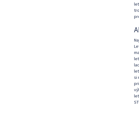
le
tr
pr
A
Na
Le
ma
le
la
le
si
pr
vý
le
ST