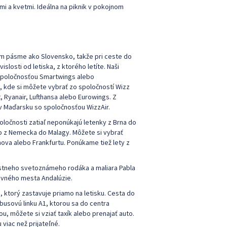
i a kvetmi. Ideálna na piknik v pokojnom
m pásme ako Slovensko, takže pri ceste do
islosti od letiska, z ktorého letíte. Naši
so spoločnosťou Smartwings alebo
, kde si môžete vybrať zo spoločností Wizz
 Ryanair, Lufthansa alebo Eurowings. Z
 v Maďarsku so spoločnosťou WizzAir.
oločnosti zatiaľ neponúkajú letenky z Brna do
bo z Nemecka do Malagy. Môžete si vybrať
hova alebo Frankfurtu. Ponúkame tiež lety z
estneho svetoznámeho rodáka a maliara Pabla
lavného mesta Andalúzie.
1, ktorý zastavuje priamo na letisku. Cesta do
obusovú linku A1, ktorou sa do centra
, môžete si vziať taxík alebo prenajať auto.
viac než prijateľné.