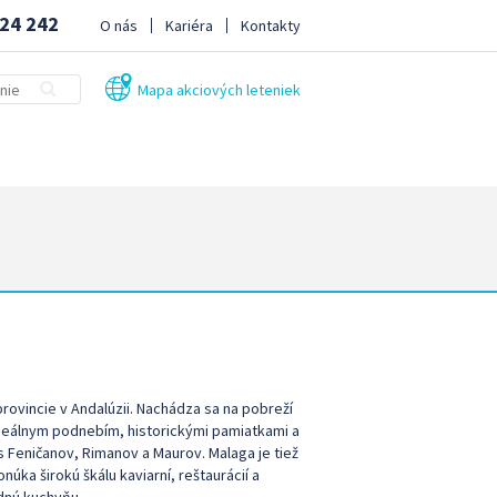
24 242
O nás
Kariéra
Kontakty
Mapa akciových leteniek
ovincie v Andalúzii. Nachádza sa na pobreží
ideálnym podnebím, historickými pamiatkami a
s Feničanov, Rimanov a Maurov. Malaga je tiež
ka širokú škálu kaviarní, reštaurácií a