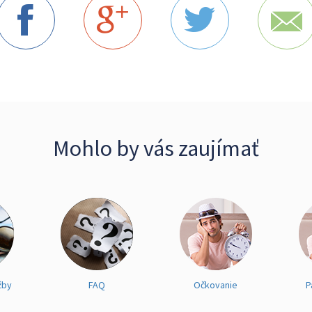
Mohlo by vás zaujímať
žby
FAQ
Očkovanie
P