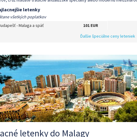
rov, či už hľadáte tradičné andalúzske špeciality alebo modernú medzináro
jlacnejšie letenky
átane všetkých poplatkov
Budapešť
-
Malaga
a späť
101 EUR
Ďalšie špeciálne ceny leteniek
acné letenky do Malagy