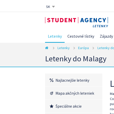
SK
CZ
EN
DE
Letenky
Cestovné lístky
Zájazdy
Letenky
Európa
Letenky do
Letenky do Malagy
Najlacnejšie letenky
Mapa akčných leteniek
Ma
Co
pu
Špeciálne akcie
ro