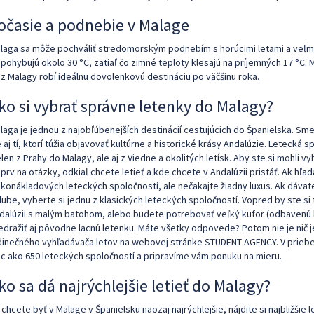
očasie a podnebie v Malage
laga sa môže pochváliť stredomorským podnebím s horúcimi letami a veľmi
 pohybujú okolo 30 °C, zatiaľ čo zimné teploty klesajú na príjemných 17 °C. 
 z Malagy robí ideálnu dovolenkovú destináciu po väčšinu roka.
ko si vybrať správne letenky do Malagy?
laga je jednou z najobľúbenejších destinácií cestujúcich do Španielska. Smer
e aj tí, ktorí túžia objavovať kultúrne a historické krásy Andalúzie. Letecká 
elen z Prahy do Malagy, ale aj z Viedne a okolitých letísk. Aby ste si mohli 
jprv na otázky, odkiaľ chcete letieť a kde chcete v Andalúzii pristáť. Ak hľad
zkonákladových leteckých spoločností, ale nečakajte žiadny luxus. Ak dáva
lube, vyberte si jednu z klasických leteckých spoločností. Vopred by ste si 
dalúzii s malým batohom, alebo budete potrebovať veľký kufor (odbavenú b
edražiť aj pôvodne lacnú letenku. Máte všetky odpovede? Potom nie je nič
dinečného vyhľadávača letov na webovej stránke STUDENT AGENCY. V prie
ac ako 650 leteckých spoločností a pripravíme vám ponuku na mieru.
ko sa dá najrýchlejšie letieť do Malagy?
 chcete byť v Malage v Španielsku naozaj najrýchlejšie, nájdite si najbližšie 