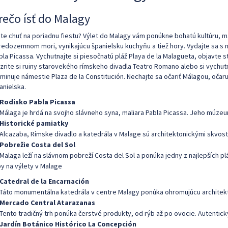
rečo ísť do Malagy
te chuť na poriadnu fiestu? Výlet do Malagy vám ponúkne bohatú kultúru, 
redozemnom mori, vynikajúcu španielsku kuchyňu a tiež hory. Vydajte sa s 
bla Picassa. Vychutnajte si piesočnatú pláž Playa de la Malagueta, objavte
zrite si ruiny starovekého rímskeho divadla Teatro Romano alebo si vych
minuje námestie Plaza de la Constitución. Nechajte sa očariť Málagou, oč
anielska.
Rodisko Pabla Picassa
Málaga je hrdá na svojho slávneho syna, maliara Pabla Picassa. Jeho múzeum
Historické pamiatky
Alcazaba, Rímske divadlo a katedrála v Malage sú architektonickými skvos
Pobrežie Costa del Sol
Malaga leží na slávnom pobreží Costa del Sol a ponúka jedny z najlepších 
py na výlety v Malage
Catedral de la Encarnación
Táto monumentálna katedrála v centre Malagy ponúka ohromujúcu architekt
Mercado Central Atarazanas
Tento tradičný trh ponúka čerstvé produkty, od rýb až po ovocie. Autentic
Jardín Botánico Histórico La Concepción