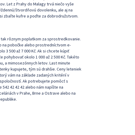
v. Let z Prahy do Malagy trvá niečo vyše
týždennú/štvordňovú dovolenku, ale aj na
 si zbaľte kufre a poďte za dobrodružstvom.
 sa tak rôznym poplatkom za sprostredkovanie.
up na pobočke alebo prostredníctvom e-
lo 3 500 až 7 000 Kč. Ak si chcete kúpiť
že pohybovať okolo 1 000 až 2 500 Kč. Takéto
ihu, a mimosezónnych letov. Last minute
letenky kupujete, tým sú drahšie. Ceny leteniek
orý vám na základe zadaných kritérií v
 spoločností. Ak potrebujete pomôcť s
e 542 42 42 42 alebo nám napíšte na
eláriách v Prahe, Brne a Ostrave alebo na
epublike.