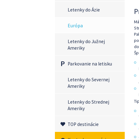
P
Letenky do Ázie
Má
Európa
St
Pa
po
Letenky do Južnej
do
Ameriky
Šp
Parkovanie na letisku
Letenky do Severnej
Ameriky
Ti
Letenky do Strednej
Ameriky
TOP destinácie