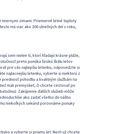
 miernymi zimami. Priemerné letné teploty
Mesto má viac ako 300 slnečných dní v roku,
ujú sem nielen tí, ktorí hľadajú krásne pláže,
spoločnosť preto ponúka širokú škálu letov
vybrať pre vás najlepšiu letenku, odpovedzte si
áte najlacnejšiu letenku, vyberte si niektorú z
te prednosť pohodliu a kvalitným službám na
tiež mali premyslieť, či chcete cestovať po
atožinu). Zakúpenie ďalších služieb môže
 jednoduchšie ako zadať všetko do nášho
behu niekoľkých sekúnd porovnáme ponuky
letisko a vyberte si priamy let. Nech už chcete