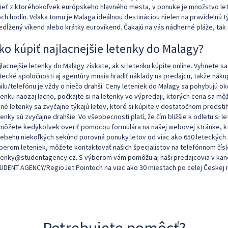
tieť z ktoréhokoľvek európskeho hlavného mesta, v ponuke je množstvo leto
och hodín. Vďaka tomu je Malaga ideálnou destináciou nielen na pravidelnú 
edĺžený víkend alebo krátky eurovíkend. Čakajú na vás nádherné pláže, tak
ko kúpiť najlacnejšie letenky do Malagy?
jlacnejšie letenky do Malagy získate, ak si letenku kúpite online. Vyhnete
tecké spoločnosti aj agentúry musia hradiť náklady na predajcu, takže nák
ilu/telefónu je vždy o niečo drahší. Ceny leteniek do Malagy sa pohybujú oko
tenku naozaj lacno, počkajte si na letenky vo výpredaji, ktorých cena sa mô
cné letenky sa zvyčajne týkajú letov, ktoré si kúpite v dostatočnom predst
tenky sú zvyčajne drahšie. Vo všeobecnosti platí, že čím bližšie k odletu si 
 môžete kedykoľvek overiť pomocou formulára na našej webovej stránke, kt
iebehu niekoľkých sekúnd porovná ponuky letov od viac ako 650 leteckých
berom leteniek, môžete kontaktovať našich špecialistov na telefónnom čísl
tenky@studentagency.cz. S výberom vám pomôžu aj naši predajcovia v kanc
UDENT AGENCY/RegioJet Pointoch na viac ako 30 miestach po celej Českej r