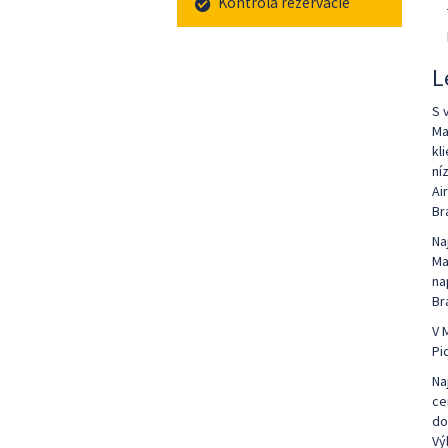
Kontrola rezervácie
L
S 
Ma
kl
ní
Ai
Br
Na
Ma
na
Br
V 
Pi
Na
ce
do
Vý