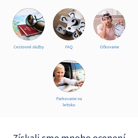
Cestovné služby
FAQ
Očkovanie
Parkovanie na
letisku
Získali sme mnoho ocenení