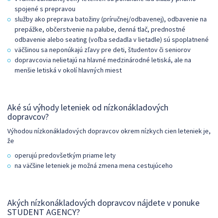
spojené s prepravou
služby ako preprava batožiny (príručnej/odbavenej), odbavenie na
prepážke, občerstvenie na palube, denná tlač, prednostné
odbavenie alebo seating (voľba sedadla v lietadle) sú spoplatnené
väčšinou sa neponúkajú zľavy pre deti, študentov či seniorov
dopravcovia nelietajú na hlavné medzinárodné letiská, ale na
menšie letiská v okolí hlavných miest
Aké sú výhody leteniek od nízkonákladových
dopravcov?
Výhodou nízkonákladových dopravcov okrem nízkych cien leteniek je,
že
operujú predovšetkým priame lety
na väčšine leteniek je možná zmena mena cestujúceho
Akých nízkonákladových dopravcov nájdete v ponuke
STUDENT AGENCY?