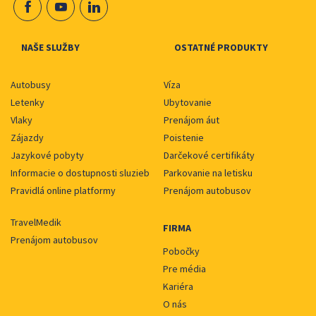
NAŠE SLUŽBY
OSTATNÉ PRODUKTY
Autobusy
Víza
Letenky
Ubytovanie
Vlaky
Prenájom áut
Zájazdy
Poistenie
Jazykové pobyty
Darčekové certifikáty
Informacie o dostupnosti sluzieb
Parkovanie na letisku
Pravidlá online platformy
Prenájom autobusov
TravelMedik
FIRMA
Prenájom autobusov
Pobočky
Pre média
Kariéra
O nás