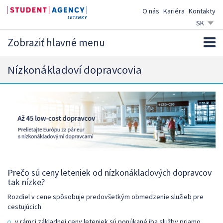
O nás
Kariéra
Kontakty
SK
CZ
Zobraziť hlavné menu
EN
DE
Nízkonákladoví dopravcovia
Prečo sú ceny leteniek od nízkonákladových dopravcov
tak nízke?
Rozdiel v cene spôsobuje predovšetkým obmedzenie služieb pre
cestujúcich
v rámci základnej ceny leteniek sú ponúkané iba služby priamo