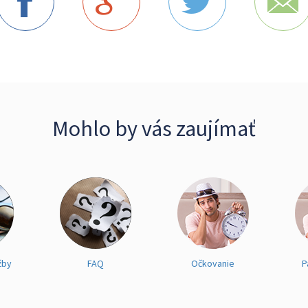
Mohlo by vás zaujímať
žby
FAQ
Očkovanie
P