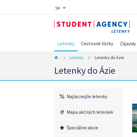
SK
CZ
EN
DE
Letenky
Cestovné lístky
Zájazdy
Letenky
Letenky do Ázie
Letenky do Ázie
Najlacnejšie letenky
Mapa akčných leteniek
Špeciálne akcie